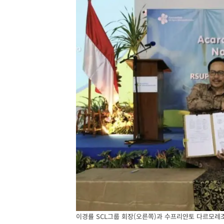
이경률 SCL그룹 회장(오른쪽)과 수프리얀토 다르모레조