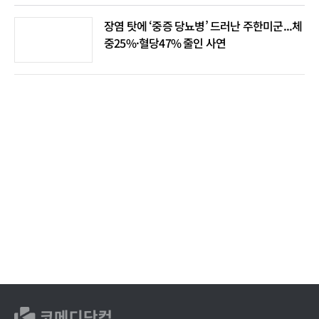
장염 탓에 ‘중증 당뇨병’ 드러난 주한미군...체
중25%·혈당47% 줄인 사연