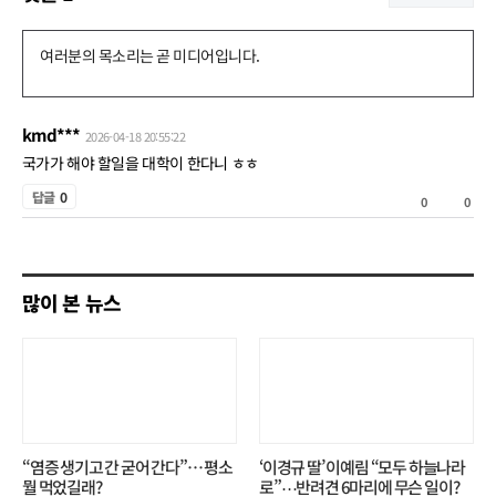
댓
글
쓰
kmd***
2026-04-18 20:55:22
기
국가가 해야 할일을 대학이 한다니 ㅎㅎ
공
답글
0
0
0
감
비
공
많이 본 뉴스
감
“염증 생기고 간 굳어 간다”… 평소
‘이경규 딸’ 이예림 “모두 하늘나라
뭘 먹었길래?
로”⋯반려견 6마리에 무슨 일이?