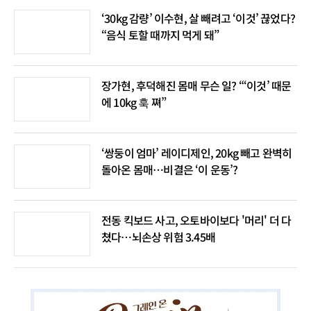
‘30kg 감량’ 이수현, 살 빼려고 ‘이것’ 끊었다?
“음식 토할 때까지 먹게 돼”
장가현, 후덕해진 몸매 무슨 일? “‘이것’ 때문
에 10kg 훅 쪄”
‘쌍둥이 엄마’ 레이디제인, 20kg 빼고 완벽히
돌아온 몸매…비결은 ‘이 운동’?
전동 킥보드 사고, 오토바이보다 '머리' 더 다
쳤다…뇌손상 위험 3.45배