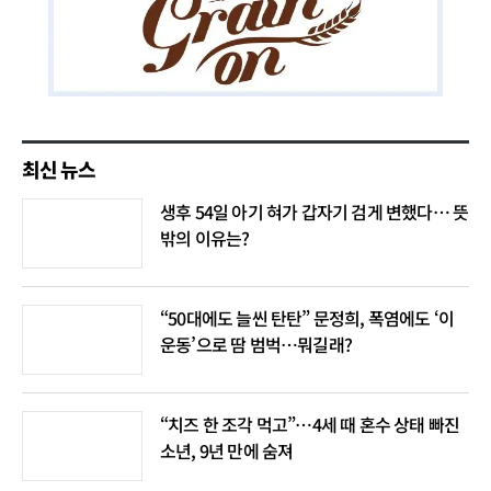
최신 뉴스
생후 54일 아기 혀가 갑자기 검게 변했다… 뜻
밖의 이유는?
“50대에도 늘씬 탄탄” 문정희, 폭염에도 ‘이
운동’으로 땀 범벅…뭐길래?
“치즈 한 조각 먹고”…4세 때 혼수 상태 빠진
소년, 9년 만에 숨져