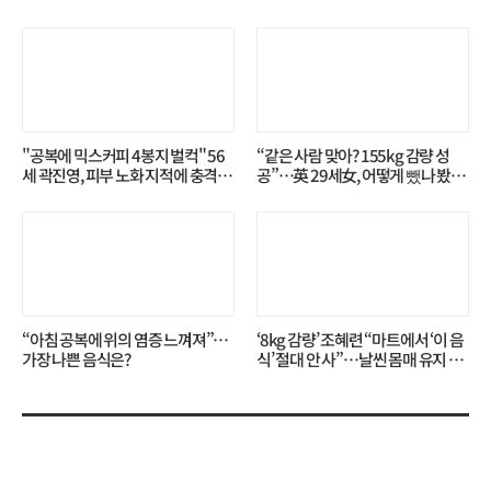
"공복에 믹스커피 4봉지 벌컥" 56
“같은 사람 맞아? 155kg 감량 성
세 곽진영, 피부 노화 지적에 충격…
공”…英 29세女, 어떻게 뺐나 봤더
무슨 일?
니?
“아침 공복에 위의 염증 느껴져”…
‘8kg 감량’ 조혜련 “마트에서 ‘이 음
가장 나쁜 음식은?
식’ 절대 안 사”…날씬 몸매 유지 비
결?