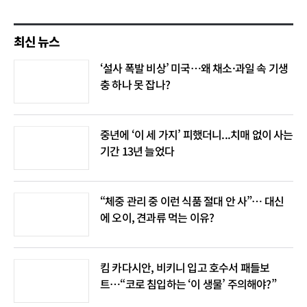
최신 뉴스
‘설사 폭발 비상’ 미국…왜 채소·과일 속 기생
충 하나 못 잡나?
중년에 ‘이 세 가지’ 피했더니...치매 없이 사는
기간 13년 늘었다
“체중 관리 중 이런 식품 절대 안 사”… 대신
에 오이, 견과류 먹는 이유?
킴 카다시안, 비키니 입고 호수서 패들보
트…“코로 침입하는 ‘이 생물’ 주의해야?”