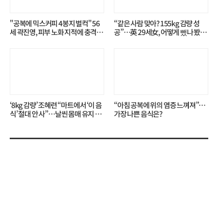
"공복에 믹스커피 4봉지 벌컥" 56
“같은 사람 맞아? 155kg 감량 성
세 곽진영, 피부 노화 지적에 충격…
공”…英 29세女, 어떻게 뺐나 봤더
무슨 일?
니?
‘8kg 감량’ 조혜련 “마트에서 ‘이 음
“아침 공복에 위의 염증 느껴져”…
식’ 절대 안 사”…날씬 몸매 유지 비
가장 나쁜 음식은?
결?