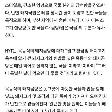
스타일로, 간소한 양념으로 국물 본연의 담백함을 강조한
다. 반면 돼지국밥은 뼈를 장시간 끓여 뽀얗고 진한 국물을
특징으로 하며, 부산 지역에서 흔한 메뉴다. 이 차이는 소
고기 설렁탕(뽀얀 국물)과 곰탕(맑은 국물)의 구분과 유사
하다.
NYT는 옥동식의 돼지곰탕에 대해 “맑고 황금빛 돼지고기
육수에 얇게 썬 돼지고기와 흰밥을 넣은 옥동식의 돼지곰
탕은 매일 먹어도 질리지 않는 국물”이라고”이라며 “그러
나 특별한 날에 먹으면 더 좋을 것”이라고 평한 바 있다.
옥동식의 돼지곰탕은 놋그릇에 따뜻한 국물과 밥을 함께
넣고, 돼지고기 몇 조각과 다진 쪽파가 얹어져 나오며 김치
가 반찬으로 곁들여진다. 얼큰한 맛을 원하는 이들을 위해
고춧가루 베이스의 고추지가 준비돼 있다.