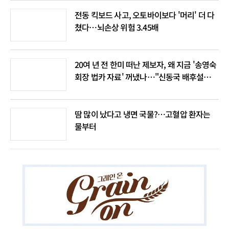
전동 킥보드 사고, 오토바이보다 '머리' 더 다
쳤다…뇌손상 위험 3.45배
20여 년 전 한미 떠난 제보자, 왜 지금 '송영숙
회장 법카 자료' 꺼냈나…"신동국 배후설은
음모론"
땀 많이 났다고 냉면 국물?…고혈압 환자는
물부터