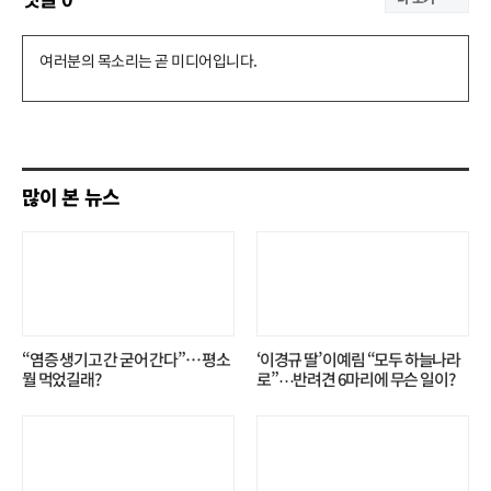
댓
글
쓰
기
많이 본 뉴스
“염증 생기고 간 굳어 간다”… 평소
‘이경규 딸’ 이예림 “모두 하늘나라
뭘 먹었길래?
로”⋯반려견 6마리에 무슨 일이?