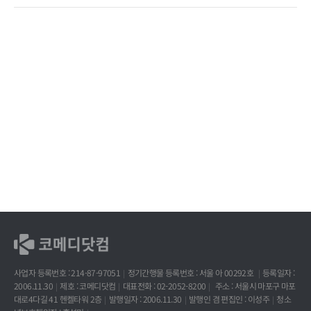
사업자 등록번호 : 214-87-97051
정기간행물 등록번호 : 서울 아 00292호
등록일자 :
2006.11.30
제호 : 코메디닷컴
대표전화 : 02-2052-8200
주소 : 서울시 마포구 마포
대로4다길 41 헨켈타워 2층
발행일자 : 2006.11.30
발행인 겸 편집인 : 이성주
청소