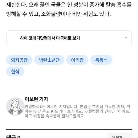
제한한다. 오래 끓인 국물은 인 성분이 증가해 칼슘 흡수를
방해할 수 있고, 소화불량이나 비만 위험도 있다.
하이 코메디닷컴에서 다국어로 보기
돼지곰탕
방탄소년단
아리랑
옥동식
한식
이보현 기자
안녕하세요~ 이보현 기자입니다. 본업은 호기심 가득한 기자, 취
미는 K-팝 듣고 K-드라마 보기예요. K-셀럽들의 건강, 다이어트,
미모 비결을 속속들이 알려드릴게요.
댓글
0
더 보기