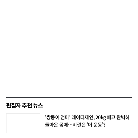
편집자 추천 뉴스
‘쌍둥이 엄마’ 레이디제인, 20kg 빼고 완벽히
돌아온 몸매…비결은 ‘이 운동’?