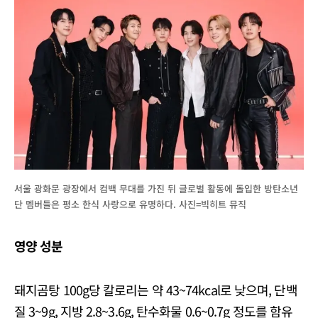
서울 광화문 광장에서 컴백 무대를 가진 뒤 글로벌 활동에 돌입한 방탄소년
단 멤버들은 평소 한식 사랑으로 유명하다. 사진=빅히트 뮤직
영양 성분
돼지곰탕 100g당 칼로리는 약 43~74kcal로 낮으며, 단백
질 3~9g, 지방 2.8~3.6g, 탄수화물 0.6~0.7g 정도를 함유