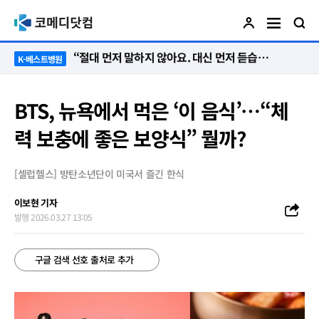
“절대 먼저 말하지 않아요. 대신 먼저 듣습니다”
K-베스트병원
BTS, 뉴욕에서 먹은 ‘이 음식’…“체
력 보충에 좋은 보양식” 뭘까?
[셀럽헬스] 방탄소년단이 미국서 즐긴 한식
이보현 기자
발행 2026.03.27 13:05
구글 검색 선호 출처로 추가