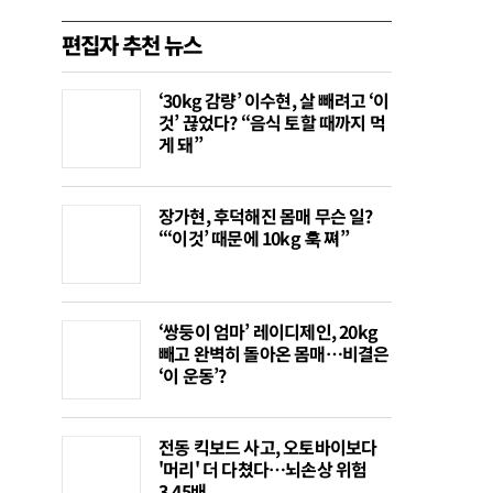
편집자 추천 뉴스
‘30kg 감량’ 이수현, 살 빼려고 ‘이
것’ 끊었다? “음식 토할 때까지 먹
게 돼”
장가현, 후덕해진 몸매 무슨 일?
“‘이것’ 때문에 10kg 훅 쪄”
‘쌍둥이 엄마’ 레이디제인, 20kg
빼고 완벽히 돌아온 몸매…비결은
‘이 운동’?
전동 킥보드 사고, 오토바이보다
'머리' 더 다쳤다…뇌손상 위험
3.45배