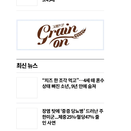
최신 뉴스
“치즈 한 조각 먹고”…4세 때 혼수
상태 빠진 소년, 9년 만에 숨져
장염 탓에 ‘중증 당뇨병’ 드러난 주
한미군...체중25%·혈당47% 줄
인 사연