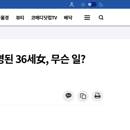
부울경
뷰티
코메디닷컴TV
베닥
명된 36세女, 무슨 일?