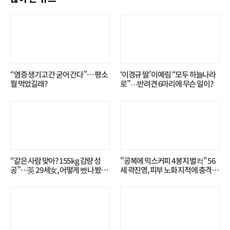
“염증 생기고 간 굳어 간다”… 평소
‘이경규 딸’ 이예림 “모두 하늘나라
뭘 먹었길래?
로”⋯반려견 6마리에 무슨 일이?
“같은 사람 맞아? 155kg 감량 성
"공복에 믹스커피 4봉지 벌컥" 56
공”…英 29세女, 어떻게 뺐나 봤더
세 곽진영, 피부 노화 지적에 충격…
니?
무슨 일?