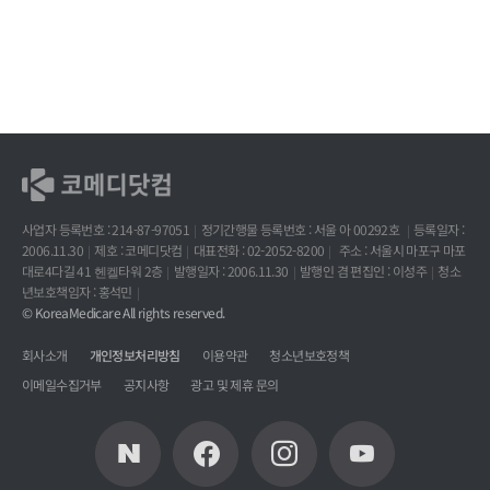
사업자 등록번호 : 214-87-97051
정기간행물 등록번호 : 서울 아 00292호
등록일자 :
2006.11.30
제호 : 코메디닷컴
대표전화 : 02-2052-8200
주소 : 서울시 마포구 마포
대로4다길 41 헨켈타워 2층
발행일자 : 2006.11.30
발행인 겸 편집인 : 이성주
청소
년보호책임자 : 홍석민
© KoreaMedicare All rights reserved.
회사소개
개인정보처리방침
이용약관
청소년보호정책
이메일수집거부
공지사항
광고 및 제휴 문의