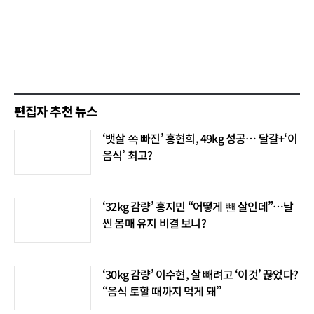
편집자 추천 뉴스
‘뱃살 쏙 빠진’ 홍현희, 49kg 성공… 달걀+‘이
음식’ 최고?
‘32kg 감량’ 홍지민 “어떻게 뺀 살인데”…날
씬 몸매 유지 비결 보니?
‘30kg 감량’ 이수현, 살 빼려고 ‘이것’ 끊었다?
“음식 토할 때까지 먹게 돼”