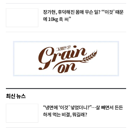
장가현, 후덕해진 몸매 무슨 일? “‘이것’ 때문
에 10kg 훅 쪄”
최신 뉴스
“냉면에 ‘이것’ 넣었더니?”…살 빼면서 든든
하게 먹는 비결, 뭐길래?