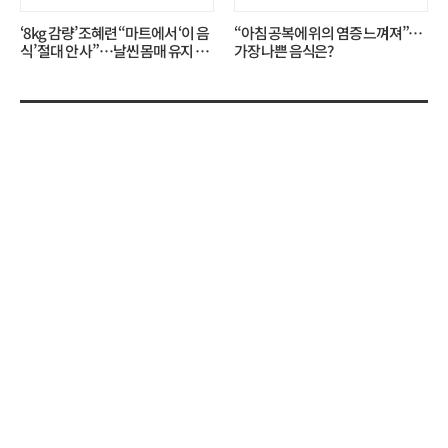
‘8kg 감량’ 조혜련 “마트에서 ‘이 음
“아침 공복에 위의 염증 느껴져”…
식’ 절대 안 사”…날씬 몸매 유지 비
가장 나쁜 음식은?
결?