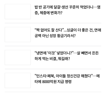
밥 반 공기에 달걀-생선 꾸준히 먹었더니…염
증, 체중에 변화가?
“짝 없어도 잘 산다”...싱글이 더 좋은 건, 연애
공백 아닌 성장 황금기라서?
“냉면에 ‘이것’ 넣었더니?”…살 빼면서 든든
하게 먹는 비결, 뭐길래?
"인스타·페북, 아이들 정신건강 해쳤다”…메
타에 8000억원 지급 명령