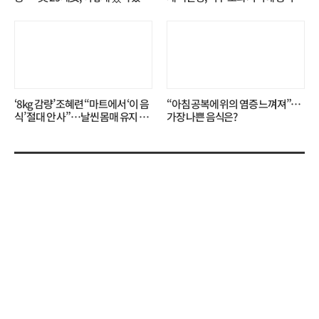
니?
무슨 일?
‘8kg 감량’ 조혜련 “마트에서 ‘이 음
“아침 공복에 위의 염증 느껴져”…
식’ 절대 안 사”…날씬 몸매 유지 비
가장 나쁜 음식은?
결?