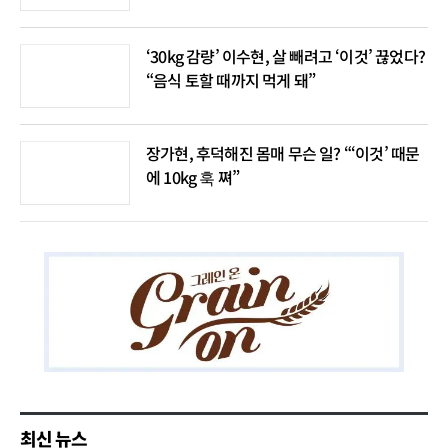
‘30kg 감량’ 이수현, 살 빼려고 ‘이것’ 끊었다?
“음식 토할 때까지 먹게 돼”
장가현, 후덕해진 몸매 무슨 일? “‘이것’ 때문
에 10kg 훅 쪄”
최신 뉴스