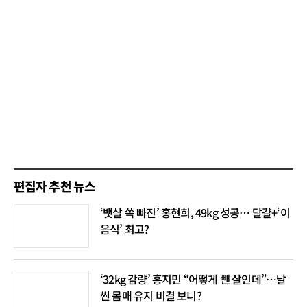
편집자 추천 뉴스
‘뱃살 쏙 빠진’ 홍현희, 49kg 성공… 달걀+‘이
음식’ 최고?
‘32kg 감량’ 홍지민 “어떻게 뺀 살인데”…날
씬 몸매 유지 비결 보니?