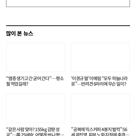
글
쓰
기
많이 본 뉴스
“염증 생기고 간 굳어 간다”… 평소
‘이경규 딸’ 이예림 “모두 하늘나라
뭘 먹었길래?
로”⋯반려견 6마리에 무슨 일이?
“같은 사람 맞아? 155kg 감량 성
"공복에 믹스커피 4봉지 벌컥" 56
공”…英 29세女, 어떻게 뺐나 봤더
세 곽진영, 피부 노화 지적에 충격…