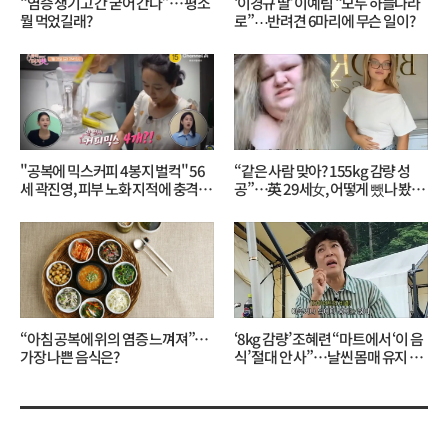
“염증 생기고 간 굳어 간다”… 평소
‘이경규 딸’ 이예림 “모두 하늘나라
뭘 먹었길래?
로”⋯반려견 6마리에 무슨 일이?
"공복에 믹스커피 4봉지 벌컥" 56
“같은 사람 맞아? 155kg 감량 성
세 곽진영, 피부 노화 지적에 충격…
공”…英 29세女, 어떻게 뺐나 봤더
무슨 일?
니?
“아침 공복에 위의 염증 느껴져”…
‘8kg 감량’ 조혜련 “마트에서 ‘이 음
가장 나쁜 음식은?
식’ 절대 안 사”…날씬 몸매 유지 비
결?