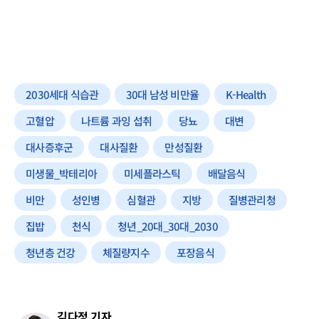
2030세대 식습관
30대 남성 비만율
K-Health
고혈압
나트륨 과잉 섭취
당뇨
대변
대사증후군
대사질환
만성질환
미생물_박테리아
미세플라스틱
배달음식
비만
성인병
심혈관
지방
질병관리청
집밥
천식
청년_20대_30대_2030
청년층 건강
체질량지수
포장음식
김다정 기자