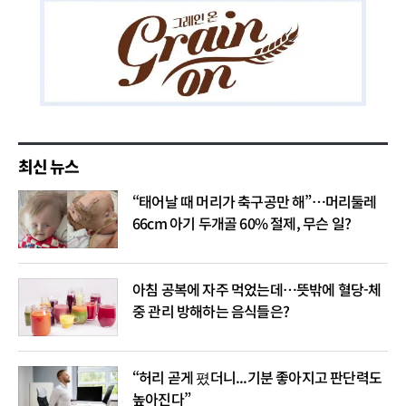
최신 뉴스
“태어날 때 머리가 축구공만 해”…머리둘레
66cm 아기 두개골 60% 절제, 무슨 일?
아침 공복에 자주 먹었는데…뜻밖에 혈당-체
중 관리 방해하는 음식들은?
“허리 곧게 폈더니...기분 좋아지고 판단력도
높아진다”