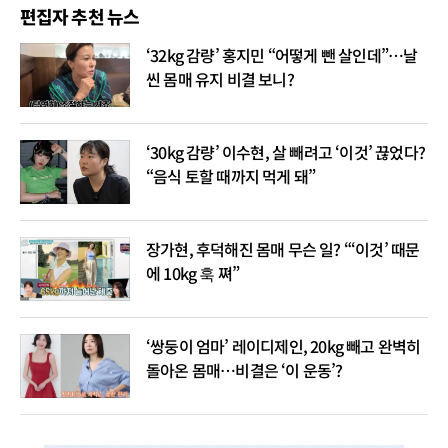
편집자 추천 뉴스
‘32kg 감량’ 홍지민 “어떻게 뺀 살인데”…날
씬 몸매 유지 비결 보니?
‘30kg 감량’ 이수현, 살 빼려고 ‘이것’ 끊었다?
“음식 토할 때까지 먹게 돼”
장가현, 후덕해진 몸매 무슨 일? “‘이것’ 때문
에 10kg 훅 쪄”
‘쌍둥이 엄마’ 레이디제인, 20kg 빼고 완벽히
돌아온 몸매…비결은 ‘이 운동’?