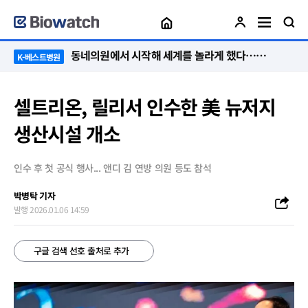
“절대 먼저 말하지 않아요. 대신 먼저 듣습니다”
K-베스트병원
셀트리온, 릴리서 인수한 美 뉴저지
생산시설 개소
인수 후 첫 공식 행사... 앤디 김 연방 의원 등도 참석
박병탁 기자
발행 2026.01.06 14:59
구글 검색 선호 출처로 추가