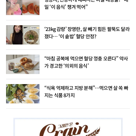
일 ‘이 음식’ 챙겨 먹어”
‘23kg 감량’ 장영란, 살 빼기 힘든 팔뚝도 달라
졌다… ‘이 솥밥’ 혈당 안정?
“아침 공복에 먹으면 혈당 껑충 오른다” 약사
가 경고한 ‘의외의 음식’
“식욕 억제하고 지방 분해”…먹으면 살 쏙 빠
지는 식품 8가지