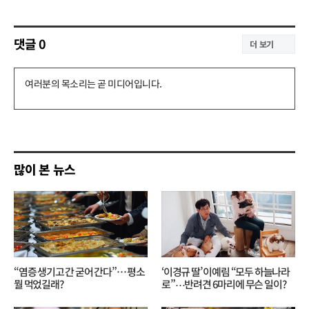
댓글
0
더 보기
댓
글
쓰
기
많이 본 뉴스
“염증 생기고 간 굳어 간다”… 평소
‘이경규 딸’ 이예림 “모두 하늘나라
뭘 먹었길래?
로”⋯반려견 6마리에 무슨 일이?