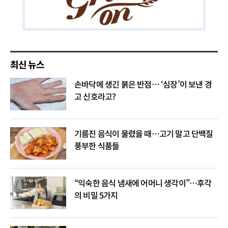
최신 뉴스
손바닥에 생긴 붉은 반점… ‘심장’이 보낸 경
고 신호라고?
기름진 음식이 물렸을 때…고기 말고 단백질
풍부한 식품들
“익숙한 음식 냄새에 어머니 생각이”…후각
의 비밀 5가지