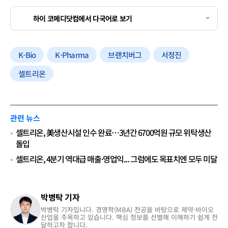
하이 코메디닷컴에서 다국어로 보기
K-Bio
K-Pharma
브랜치버그
서정진
셀트리온
관련 뉴스
셀트리온, 美생산시설 인수 완료…3년간 6700억원 규모 위탁생산
돌입
셀트리온, 4분기 역대급 매출·영업익... 그럼에도 목표치엔 모두 미달
박병탁 기자
박병탁 기자입니다. 경영학(MBA) 전공을 바탕으로 제약·바이오
산업을 주목하고 있습니다. 핵심 정보를 선별해 이해하기 쉽게 전
달하고자 합니다.