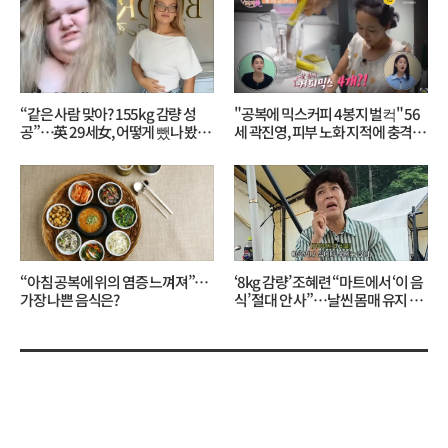
“같은 사람 맞아? 155kg 감량 성
"공복에 믹스커피 4봉지 벌컥" 56
공”…英 29세女, 어떻게 뺐나 봤더
세 곽진영, 피부 노화 지적에 충격…
니?
무슨 일?
“아침 공복에 위의 염증 느껴져”…
‘8kg 감량’ 조혜련 “마트에서 ‘이 음
가장 나쁜 음식은?
식’ 절대 안 사”…날씬 몸매 유지 비
결?