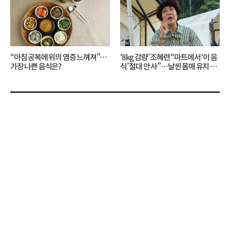
“아침 공복에 위의 염증 느껴져”…
‘8kg 감량’ 조혜련 “마트에서 ‘이 음
가장 나쁜 음식은?
식’ 절대 안 사”…날씬 몸매 유지 비
결?