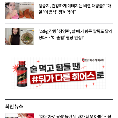
맹승지, 건강하게 예뻐지는 비결 대방출? “매
일 ‘이 음식’ 챙겨 먹어”
‘23kg 감량’ 장영란, 살 빼기 힘든 팔뚝도 달라
졌다… ‘이 솥밥’ 혈당 안정?
최신 뉴스
“마운자로 용량 늘린 뒤 배가 너무 아파”…장