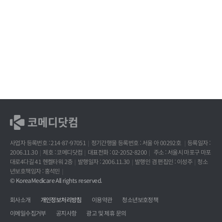
사업자 등록번호 : 214-87-97051
정기간행물 등록번호 : 서울 아 00292호
등록일자 :
2006.11.30
제호 : 코메디닷컴
대표전화 : 02-2052-8200
주소 : 서울시 마포구 마포
대로4다길 41 헨켈타워 2층
발행일자 : 2006.11.30
발행인 겸 편집인 : 이성주
청소
년보호책임자 : 홍석민
© KoreaMedicare All rights reserved.
회사소개
개인정보처리방침
이용약관
청소년보호정책
이메일수집거부
공지사항
광고 및 제휴 문의