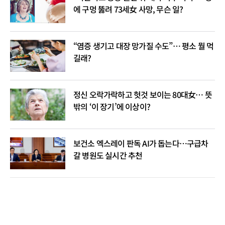
에 구멍 뚫려 73세女 사망, 무슨 일?
“염증 생기고 대장 망가질 수도”… 평소 뭘 먹
길래?
정신 오락가락하고 헛것 보이는 80대女… 뜻
밖의 ‘이 장기’에 이상이?
보건소 엑스레이 판독 AI가 돕는다…구급차
갈 병원도 실시간 추천