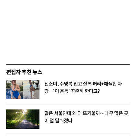
편집자 추천 뉴스
전소미, 수영복 입고 잘록 허리+애플힙 자
랑…‘이 운동’ 꾸준히 한다고?
같은 서울인데 왜 더 뜨거울까…나무 많은 곳
이 덜 달궈졌다