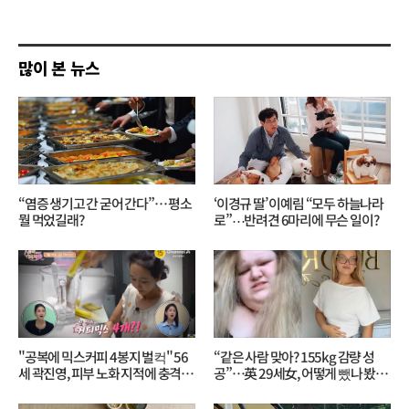
쓰
기
많이 본 뉴스
“염증 생기고 간 굳어 간다”… 평소
‘이경규 딸’ 이예림 “모두 하늘나라
뭘 먹었길래?
로”⋯반려견 6마리에 무슨 일이?
"공복에 믹스커피 4봉지 벌컥" 56
“같은 사람 맞아? 155kg 감량 성
세 곽진영, 피부 노화 지적에 충격…
공”…英 29세女, 어떻게 뺐나 봤더
무슨 일?
니?