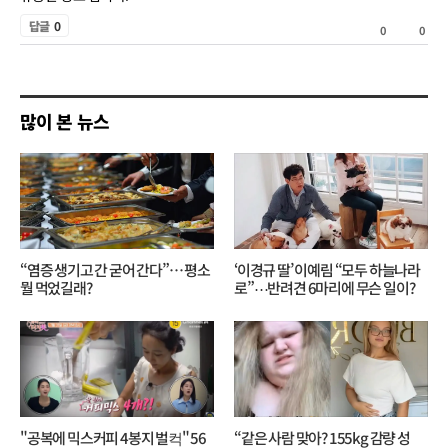
공
감
답글
0
0
0
감
비
공
많이 본 뉴스
감
“염증 생기고 간 굳어 간다”… 평소
‘이경규 딸’ 이예림 “모두 하늘나라
뭘 먹었길래?
로”⋯반려견 6마리에 무슨 일이?
"공복에 믹스커피 4봉지 벌컥" 56
“같은 사람 맞아? 155kg 감량 성