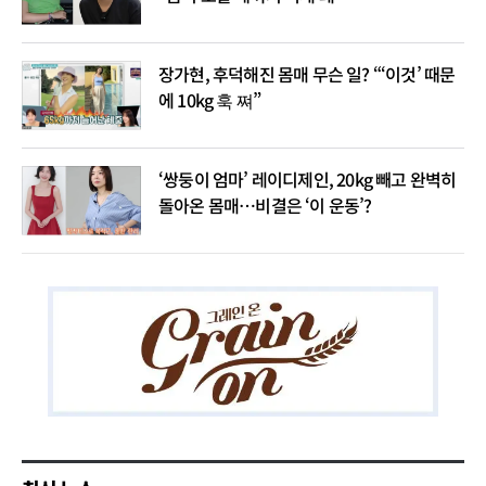
장가현, 후덕해진 몸매 무슨 일? “‘이것’ 때문
에 10kg 훅 쪄”
‘쌍둥이 엄마’ 레이디제인, 20kg 빼고 완벽히
돌아온 몸매…비결은 ‘이 운동’?