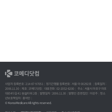
사업자 등록번호 : 214-87-97051
정기간행물 등록번호 : 서울 아 00292호
등록일자 :
2006.11.30
제호 : 코메디닷컴
대표전화 : 02-2052-8200
주소 : 서울시 마포구 마포
대로4다길 41 헨켈타워 2층
발행일자 : 2006.11.30
발행인 겸 편집인 : 이성주
청소
년보호책임자 : 홍석민
© KoreaMedicare All rights reserved.