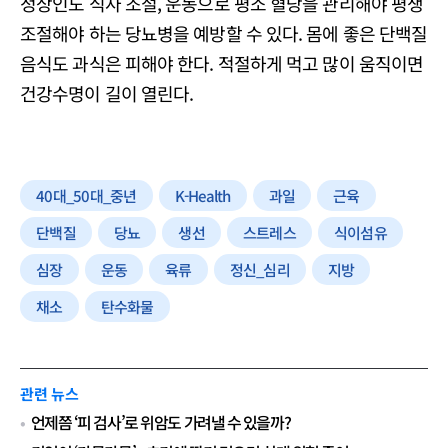
정상인도 식사 조절, 운동으로 평소 혈당을 관리해야 평생
조절해야 하는 당뇨병을 예방할 수 있다. 몸에 좋은 단백질
음식도 과식은 피해야 한다. 적절하게 먹고 많이 움직이면
건강수명이 길이 열린다.
40대_50대_중년
K-Health
과일
근육
단백질
당뇨
생선
스트레스
식이섬유
심장
운동
육류
정신_심리
지방
채소
탄수화물
관련 뉴스
언제쯤 ‘피 검사’로 위암도 가려낼 수 있을까?