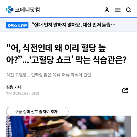
“절대 먼저 말하지 않아요. 대신 먼저 듣습니다”
K-베스트병원
“어, 식전인데 왜 이리 혈당 높
아?”...‘고혈당 쇼크’ 막는 식습관은?
식전 고혈당... 단백질 많은 육류-어류 과식이 원인
김용 기자
발행 2024.10.30 14:01
구글 검색 선호 출처로 추가