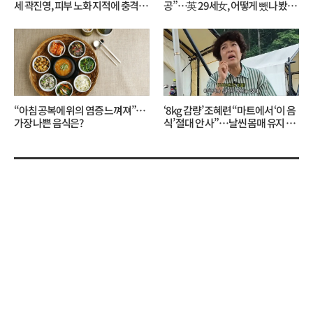
세 곽진영, 피부 노화 지적에 충격…
공”…英 29세女, 어떻게 뺐나 봤더
무슨 일?
니?
“아침 공복에 위의 염증 느껴져”…
‘8kg 감량’ 조혜련 “마트에서 ‘이 음
가장 나쁜 음식은?
식’ 절대 안 사”…날씬 몸매 유지 비
결?