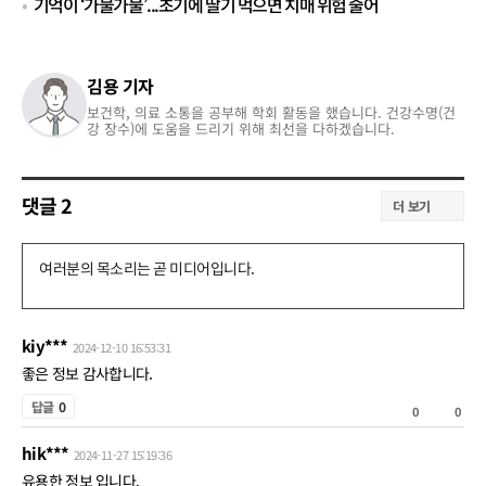
기억이 ‘가물가물’...초기에 딸기 먹으면 치매 위험 줄어
김용 기자
보건학, 의료 소통을 공부해 학회 활동을 했습니다. 건강수명(건
강 장수)에 도움을 드리기 위해 최선을 다하겠습니다.
댓글
2
더 보기
댓
글
쓰
kiy***
2024-12-10 16:53:31
기
좋은 정보 감사합니다.
공
답글
0
0
0
감
hik***
비
2024-11-27 15:19:36
공
유용한 정보 입니다.