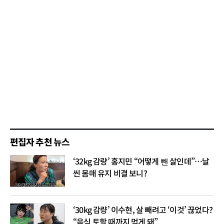
편집자 추천 뉴스
‘32kg 감량’ 홍지민 “어떻게 뺀 살인데”…날
씬 몸매 유지 비결 보니?
‘30kg 감량’ 이수현, 살 빼려고 ‘이것’ 끊었다?
“음식 토할 때까지 먹게 돼”