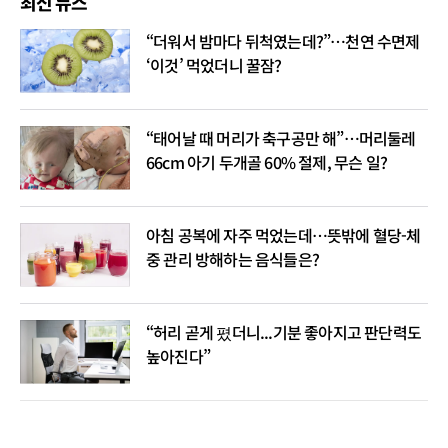
최신 뉴스
“더워서 밤마다 뒤척였는데?”…천연 수면제
‘이것’ 먹었더니 꿀잠?
“태어날 때 머리가 축구공만 해”…머리둘레
66cm 아기 두개골 60% 절제, 무슨 일?
아침 공복에 자주 먹었는데…뜻밖에 혈당-체
중 관리 방해하는 음식들은?
“허리 곧게 폈더니...기분 좋아지고 판단력도
높아진다”