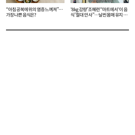
“아침 공복에 위의 염증 느껴져”…
‘8kg 감량’ 조혜련 “마트에서 ‘이 음
가장 나쁜 음식은?
식’ 절대 안 사”…날씬 몸매 유지 비
결?