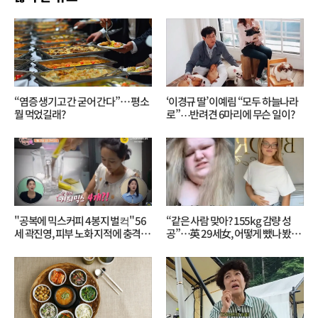
“염증 생기고 간 굳어 간다”… 평소
‘이경규 딸’ 이예림 “모두 하늘나라
뭘 먹었길래?
로”⋯반려견 6마리에 무슨 일이?
"공복에 믹스커피 4봉지 벌컥" 56
“같은 사람 맞아? 155kg 감량 성
세 곽진영, 피부 노화 지적에 충격…
공”…英 29세女, 어떻게 뺐나 봤더
무슨 일?
니?