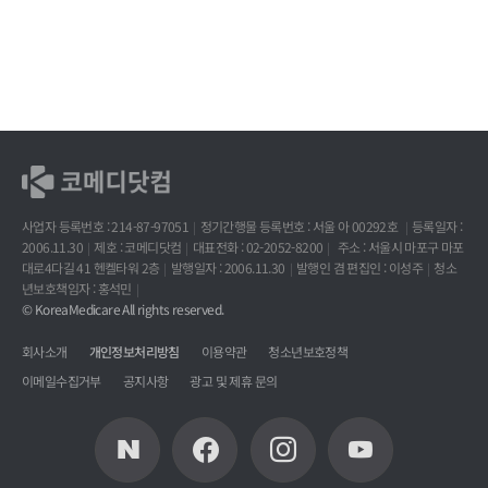
사업자 등록번호 : 214-87-97051
정기간행물 등록번호 : 서울 아 00292호
등록일자 :
2006.11.30
제호 : 코메디닷컴
대표전화 : 02-2052-8200
주소 : 서울시 마포구 마포
대로4다길 41 헨켈타워 2층
발행일자 : 2006.11.30
발행인 겸 편집인 : 이성주
청소
년보호책임자 : 홍석민
© KoreaMedicare All rights reserved.
회사소개
개인정보처리방침
이용약관
청소년보호정책
이메일수집거부
공지사항
광고 및 제휴 문의