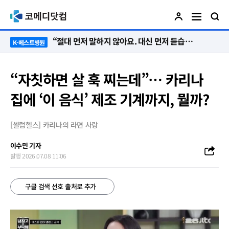
“절대 먼저 말하지 않아요. 대신 먼저 듣습니다”
K-베스트병원
“자칫하면 살 훅 찌는데”… 카리나
집에 ‘이 음식’ 제조 기계까지, 뭘까?
[셀럽헬스] 카리나의 라면 사랑
이수민 기자
발행 2026.07.08 11:06
구글 검색 선호 출처로 추가