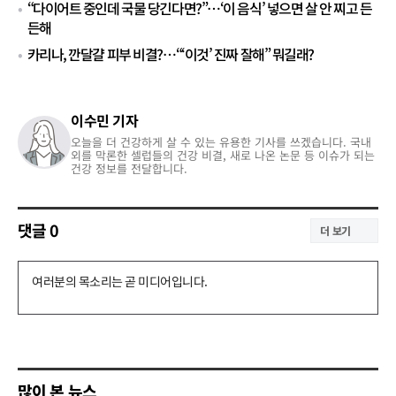
“다이어트 중인데 국물 당긴다면?”…‘이 음식’ 넣으면 살 안 찌고 든
든해
카리나, 깐달걀 피부 비결?…“‘이것’ 진짜 잘해” 뭐길래?
이수민 기자
오늘을 더 건강하게 살 수 있는 유용한 기사를 쓰겠습니다. 국내
외를 막론한 셀럽들의 건강 비결, 새로 나온 논문 등 이슈가 되는
건강 정보를 전달합니다.
댓글
0
더 보기
댓
글
쓰
기
많이 본 뉴스