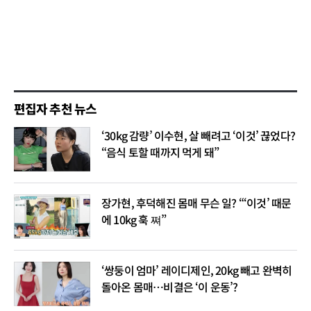
편집자 추천 뉴스
‘30kg 감량’ 이수현, 살 빼려고 ‘이것’ 끊었다?
“음식 토할 때까지 먹게 돼”
장가현, 후덕해진 몸매 무슨 일? “‘이것’ 때문
에 10kg 훅 쪄”
‘쌍둥이 엄마’ 레이디제인, 20kg 빼고 완벽히
돌아온 몸매…비결은 ‘이 운동’?