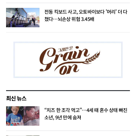
전동 킥보드 사고, 오토바이보다 '머리' 더 다
쳤다…뇌손상 위험 3.45배
최신 뉴스
“치즈 한 조각 먹고”…4세 때 혼수 상태 빠진
소년, 9년 만에 숨져