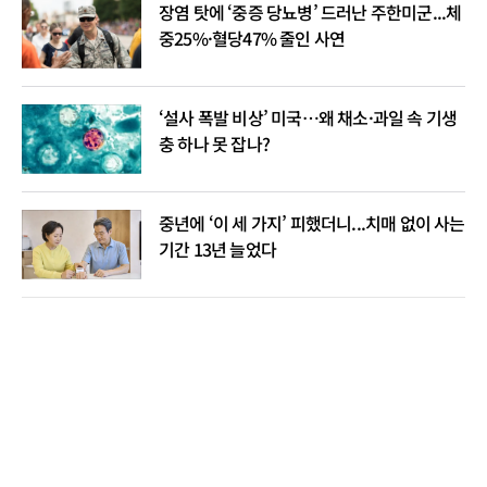
장염 탓에 ‘중증 당뇨병’ 드러난 주한미군...체
중25%·혈당47% 줄인 사연
‘설사 폭발 비상’ 미국…왜 채소·과일 속 기생
충 하나 못 잡나?
중년에 ‘이 세 가지’ 피했더니...치매 없이 사는
기간 13년 늘었다