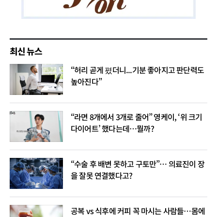
최신 뉴스
“허리 곧게 폈더니...기분 좋아지고 판단력도
높아진다”
“라면 8개에서 3개로 줄어” 영케이, ‘위 크기
다이어트’ 했다는데…뭘까?
“수술 후 배변 못하고 구토만”… 의료진이 장
을 잘못 연결했다고?
공복 vs 식후에 커피 꼭 마시는 사람들…몸에