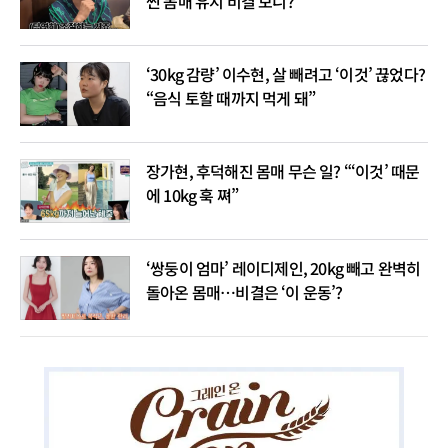
씬 몸매 유지 비결 보니?
‘30kg 감량’ 이수현, 살 빼려고 ‘이것’ 끊었다?
“음식 토할 때까지 먹게 돼”
장가현, 후덕해진 몸매 무슨 일? “‘이것’ 때문
에 10kg 훅 쪄”
‘쌍둥이 엄마’ 레이디제인, 20kg 빼고 완벽히
돌아온 몸매…비결은 ‘이 운동’?