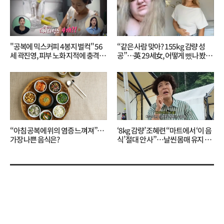
"공복에 믹스커피 4봉지 벌컥" 56
“같은 사람 맞아? 155kg 감량 성
세 곽진영, 피부 노화 지적에 충격…
공”…英 29세女, 어떻게 뺐나 봤더
무슨 일?
니?
“아침 공복에 위의 염증 느껴져”…
‘8kg 감량’ 조혜련 “마트에서 ‘이 음
가장 나쁜 음식은?
식’ 절대 안 사”…날씬 몸매 유지 비
결?