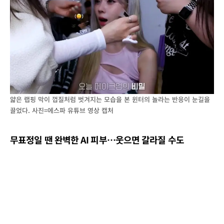
얇은 랩핑 막이 껍질처럼 벗겨지는 모습을 본 윈터의 놀라는 반응이 눈길을
끌었다. 사진=에스파 유튜브 영상 캡처
무표정일 땐 완벽한
AI
피부
…
웃으면 갈라질 수도