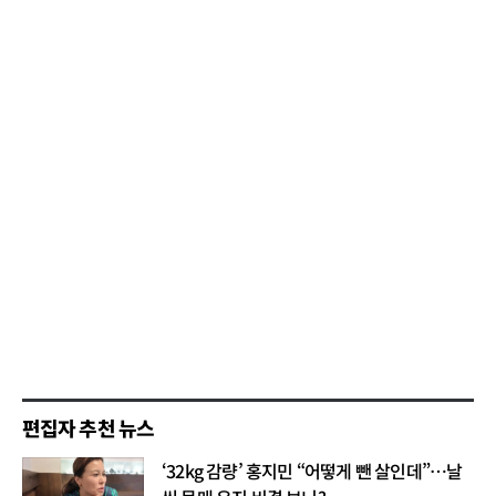
편집자 추천 뉴스
‘32kg 감량’ 홍지민 “어떻게 뺀 살인데”…날