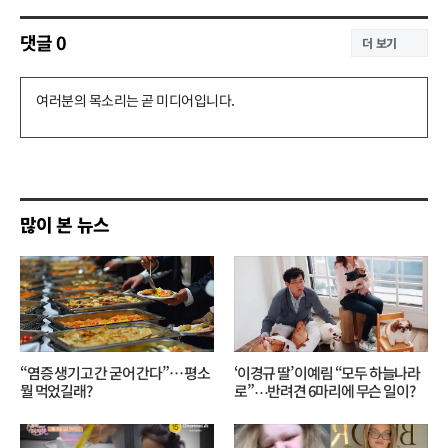
댓글
0
더 보기
댓
글
쓰
기
많이 본 뉴스
“염증 생기고 간 굳어 간다”… 평소
‘이경규 딸’ 이예림 “모두 하늘나라
뭘 먹었길래?
로”⋯반려견 6마리에 무슨 일이?