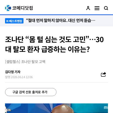
“절대 먼저 말하지 않아요. 대신 먼저 듣습니다”
K-베스트병원
조나단 “몸 털 심는 것도 고민”…30
대 탈모 환자 급증하는 이유는?
[셀럽헬스] 조나단 탈모 고백
김다정 기자
발행 2026.06.14 12:06
구글 검색 선호 출처로 추가