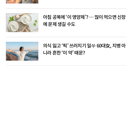
아침 공복에 ‘이 영양제’? … 많이 먹으면 신장
에 문제 생길 수도
의식 잃고 ‘픽’ 쓰러지기 일쑤 60대女, 지병 아
니라 흔한 ‘이 약’ 때문?