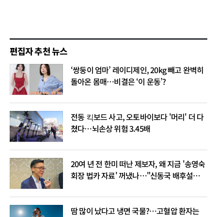
편집자 추천 뉴스
‘쌍둥이 엄마’ 레이디제인, 20kg 빼고 완벽히
돌아온 몸매…비결은 ‘이 운동’?
전동 킥보드 사고, 오토바이보다 '머리' 더 다
쳤다…뇌손상 위험 3.45배
20여 년 전 한미 떠난 제보자, 왜 지금 '송영숙
회장 법카 자료' 꺼냈나…"신동국 배후설은
음모론"
땀 많이 났다고 냉면 국물?…고혈압 환자는