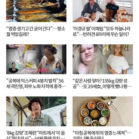
“염증 생기고 간 굳어 간다”… 평소
‘이경규 딸’ 이예림 “모두 하늘나라
뭘 먹었길래?
로”⋯반려견 6마리에 무슨 일이?
"공복에 믹스커피 4봉지 벌컥" 56
“같은 사람 맞아? 155kg 감량 성
세 곽진영, 피부 노화 지적에 충격…
공”…英 29세女, 어떻게 뺐나 봤더
무슨 일?
니?
‘8kg 감량’ 조혜련 “마트에서 ‘이 음
“아침 공복에 위의 염증 느껴져”…
식’ 절대 안 사”…날씬 몸매 유지 비
가장 나쁜 음식은?