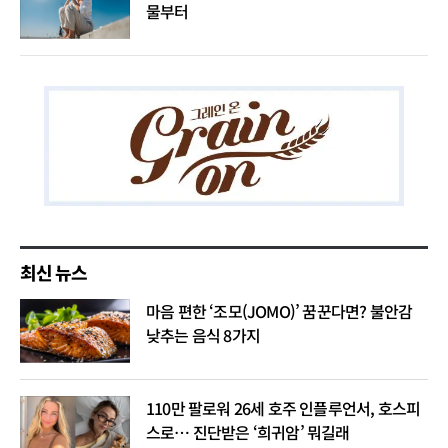
물부터
최신 뉴스
마음 편한 ‘조모(JOMO)’ 꿈꾼다면? 불안감
낮추는 음식 8가지
110만 팔로워 26세 호주 인플루언서, 호스피
스로… 진단받은 ‘희귀암’ 뭐길래