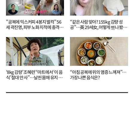
"공복에 믹스커피 4봉지 벌컥" 56
“같은 사람 맞아? 155kg 감량 성
세 곽진영, 피부 노화 지적에 충격…
공”…英 29세女, 어떻게 뺐나 봤더
무슨 일?
니?
‘8kg 감량’ 조혜련 “마트에서 ‘이 음
“아침 공복에 위의 염증 느껴져”…
식’ 절대 안 사”…날씬 몸매 유지 비
가장 나쁜 음식은?
결?