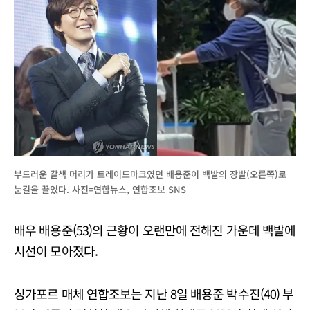
부드러운 갈색 머리가 트레이드마크였던 배용준이 백발의 장발(오른쪽)로
눈길을 끌었다. 사진=연합뉴스, 연합조보 SNS
배우 배용준(53)의 근황이 오랜만에 전해진 가운데 백발에
시선이 모아졌다.
싱가포르 매체 연합조보는 지난 8일 배용준 박수진(40) 부