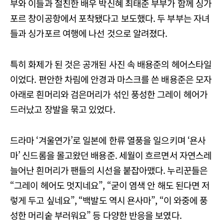
부와 이들과 절친한 배우 박신혜 최태준 부부가 함께 싱가
포르 창이공항에서 포착됐다고 보도했다. 두 부부는 자녀
들과 싱가포르 여행에 나선 것으로 알려졌다.
특히 화제가 된 것은 공개된 사진 속 배용준의 헤어스타일
이었다. 편안한 차림에 안경과 마스크를 쓴 배용준은 모자
아래로 흰머리와 검은머리가 섞인 풍성한 그레이 헤어가
드러났고 장발을 묶고 있었다.
드라마 ‘겨울연가’로 일본에 한류 열풍을 일으키며 ‘욘사
마’ 신드롬을 몰고왔던 배용준. 세월이 흐르면서 자연스레
늘어난 흰머리가 팬들의 시선을 붙잡아맸다. 누리꾼들은
“그레이 헤어도 멋지네요”, “굳이 염색 안 해도 된다면 저
렇게 두고 싶네요”, “백발도 역시 욘사마”, “이 와중에 풍
성한 머리숱 부러워요” 등 다양한 반응을 보였다.