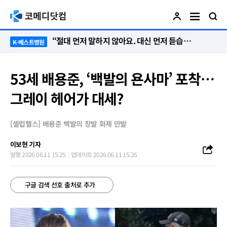
“절대 먼저 말하지 않아요. 대신 먼저 듣습니다”
K-베스트병원
53세 배용준, ‘백발의 욘사마’ 포착…
그레이 헤어가 대세?
[셀럽헬스] 배용준 백발의 장발 화제 만발
이보현 기자
발행 2026.06.11 15:25
업데이트 2026.06.11 15:26
구글 검색 선호 출처로 추가