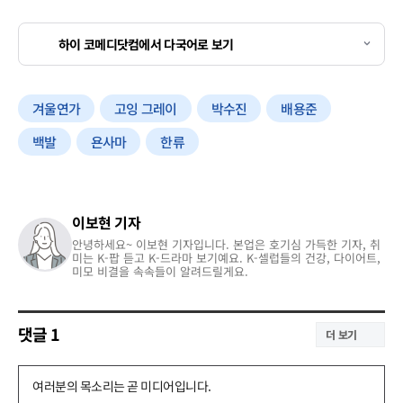
하이 코메디닷컴에서 다국어로 보기
겨울연가
고잉 그레이
박수진
배용준
백발
욘사마
한류
이보현 기자
안녕하세요~ 이보현 기자입니다. 본업은 호기심 가득한 기자, 취
미는 K-팝 듣고 K-드라마 보기예요. K-셀럽들의 건강, 다이어트,
미모 비결을 속속들이 알려드릴게요.
댓글
1
더 보기
댓