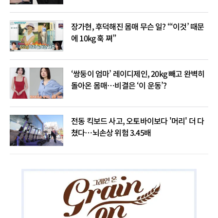
장가현, 후덕해진 몸매 무슨 일? “‘이것’ 때문
에 10kg 훅 쪄”
‘쌍둥이 엄마’ 레이디제인, 20kg 빼고 완벽히
돌아온 몸매…비결은 ‘이 운동’?
전동 킥보드 사고, 오토바이보다 '머리' 더 다
쳤다…뇌손상 위험 3.45배