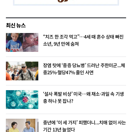
최신 뉴스
“치즈 한 조각 먹고”…4세 때 혼수 상태 빠진
소년, 9년 만에 숨져
장염 탓에 ‘중증 당뇨병’ 드러난 주한미군...체
중25%·혈당47% 줄인 사연
‘설사 폭발 비상’ 미국…왜 채소·과일 속 기생
충 하나 못 잡나?
중년에 ‘이 세 가지’ 피했더니...치매 없이 사는
기간 13년 늘었다