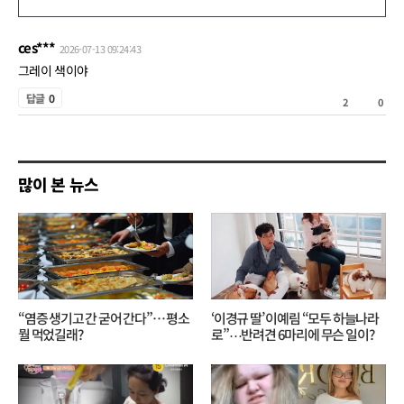
글
쓰
ces***
2026-07-13 09:24:43
기
그레이 색이야
공
답글
0
2
0
감
비
공
많이 본 뉴스
감
“염증 생기고 간 굳어 간다”… 평소
‘이경규 딸’ 이예림 “모두 하늘나라
뭘 먹었길래?
로”⋯반려견 6마리에 무슨 일이?