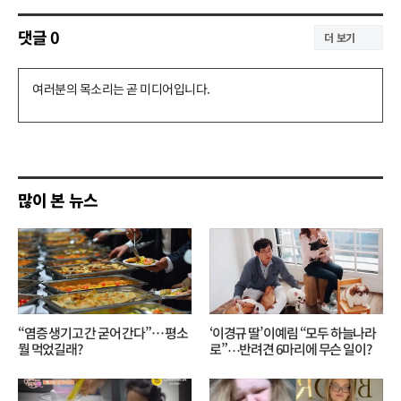
댓글
0
더 보기
댓
글
쓰
기
많이 본 뉴스
“염증 생기고 간 굳어 간다”… 평소
‘이경규 딸’ 이예림 “모두 하늘나라
뭘 먹었길래?
로”⋯반려견 6마리에 무슨 일이?