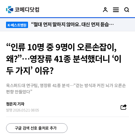
“절대 먼저 말하지 않아요. 대신 먼저 듣습니다”
K-베스트병원
“인류 10명 중 9명이 오른손잡이,
왜?”…영장류 41종 분석했더니 ‘이
두 가지’ 이유?
옥스퍼드대 연구팀, 영장류 41종 분석…“걷는 방식과 커진 뇌가 오른손
편향 만들었다”
정은지 기자
발행 2026.05.21 08:05
구글 검색 선호 출처로 추가