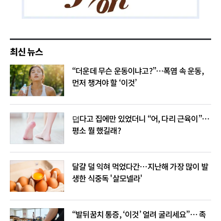
최신 뉴스
“더운데 무슨 운동이냐고?”…폭염 속 운동,
먼저 챙겨야 할 ‘이것’
덥다고 집에만 있었더니 “어, 다리 근육이”…
평소 뭘 했길래?
달걀 덜 익혀 먹었다간…지난해 가장 많이 발
생한 식중독 '살모넬라'
“발뒤꿈치 통증, ‘이것’ 얼려 굴리세요”… 족