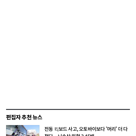
편집자 추천 뉴스
전동 킥보드 사고, 오토바이보다 '머리' 더 다
쳤다…뇌손상 위험 3.45배