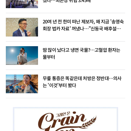
20여 년 전 한미 떠난 제보자, 왜 지금 '송영숙
회장 법카 자료' 꺼냈나…"신동국 배후설은
음모론"
땀 많이 났다고 냉면 국물?…고혈압 환자는
물부터
무릎 통증은 똑같은데 처방은 정반대…의사
는 '이것'부터 봤다