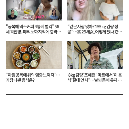
"공복에 믹스커피 4봉지 벌컥" 56
“같은 사람 맞아? 155kg 감량 성
세 곽진영, 피부 노화 지적에 충격…
공”…英 29세女, 어떻게 뺐나 봤더
무슨 일?
니?
“아침 공복에 위의 염증 느껴져”…
‘8kg 감량’ 조혜련 “마트에서 ‘이 음
가장 나쁜 음식은?
식’ 절대 안 사”…날씬 몸매 유지 비
결?