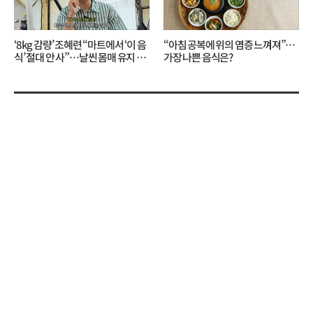
‘8kg 감량’ 조혜련 “마트에서 ‘이 음
“아침 공복에 위의 염증 느껴져”…
식’ 절대 안 사”…날씬 몸매 유지 비
가장 나쁜 음식은?
결?