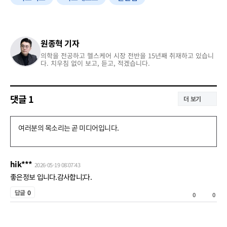
원종혁 기자
의학을 전공하고 헬스케어 시장 전반을 15년째 취재하고 있습니
다. 치우침 없이 보고, 듣고, 적겠습니다.
댓글
1
더 보기
댓
글
쓰
hik***
2026-05-19 08:07:43
기
좋은정보 입니다.감사합니;다.
공
답글
0
0
0
감
비