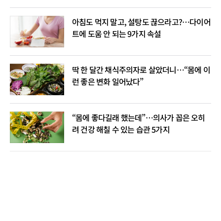
아침도 먹지 말고, 설탕도 끊으라고?…다이어
트에 도움 안 되는 9가지 속설
딱 한 달간 채식주의자로 살았더니…“몸에 이
런 좋은 변화 일어났다”
“몸에 좋다길래 했는데”…의사가 꼽은 오히
려 건강 해칠 수 있는 습관 5가지