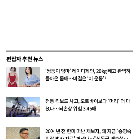
편집자 추천 뉴스
‘쌍둥이 엄마’ 레이디제인, 20kg 빼고 완벽히
돌아온 몸매…비결은 ‘이 운동’?
전동 킥보드 사고, 오토바이보다 '머리' 더 다
쳤다…뇌손상 위험 3.45배
20여 년 전 한미 떠난 제보자, 왜 지금 '송영숙
회장 법카 자료' 꺼냈나…"신동국 배후설은