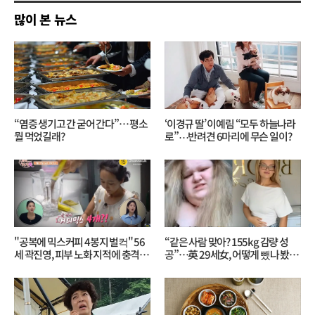
공
많이 본 뉴스
감
“염증 생기고 간 굳어 간다”… 평소
‘이경규 딸’ 이예림 “모두 하늘나라
뭘 먹었길래?
로”⋯반려견 6마리에 무슨 일이?
"공복에 믹스커피 4봉지 벌컥" 56
“같은 사람 맞아? 155kg 감량 성
세 곽진영, 피부 노화 지적에 충격…
공”…英 29세女, 어떻게 뺐나 봤더
무슨 일?
니?