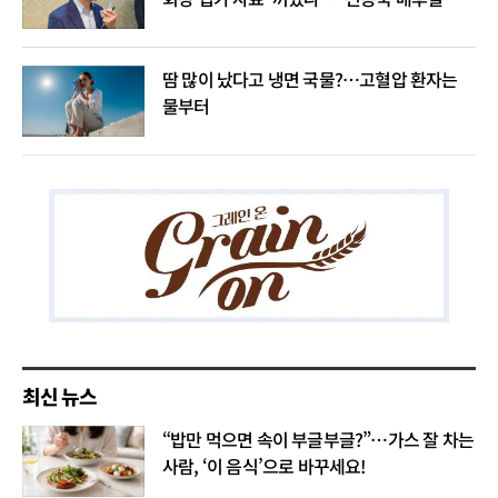
음모론"
땀 많이 났다고 냉면 국물?…고혈압 환자는
물부터
최신 뉴스
“밥만 먹으면 속이 부글부글?”…가스 잘 차는
사람, ‘이 음식’으로 바꾸세요!