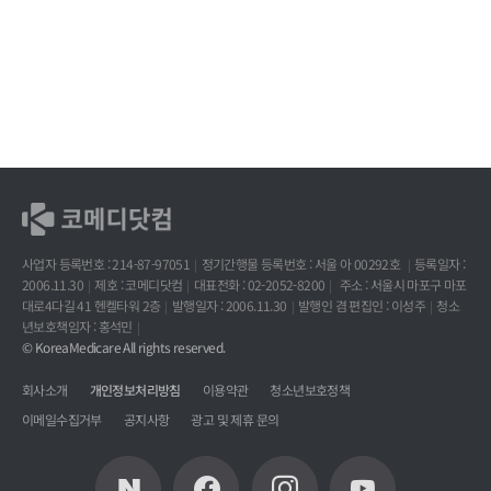
사업자 등록번호 : 214-87-97051
정기간행물 등록번호 : 서울 아 00292호
등록일자 :
2006.11.30
제호 : 코메디닷컴
대표전화 : 02-2052-8200
주소 : 서울시 마포구 마포
대로4다길 41 헨켈타워 2층
발행일자 : 2006.11.30
발행인 겸 편집인 : 이성주
청소
년보호책임자 : 홍석민
© KoreaMedicare All rights reserved.
회사소개
개인정보처리방침
이용약관
청소년보호정책
이메일수집거부
공지사항
광고 및 제휴 문의