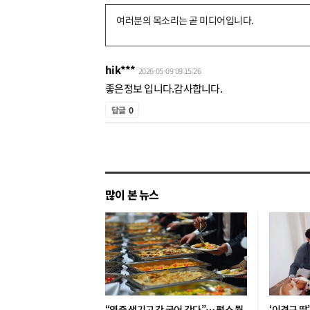
댓
글
쓰
hik***
2026-05-09 09:15:26
기
좋은정보 입니다.감사합니다.
답글
0
많이 본 뉴스
“염증 생기고 간 굳어 간다”… 평소 뭘
‘이경규 딸