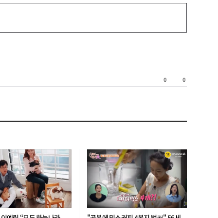
공
0
0
감/
비
공
감
’ 이예림 “모두 하늘나라
"공복에 믹스커피 4봉지 벌컥" 56세