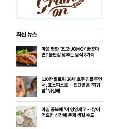
최신 뉴스
마음 편한 ‘조모(JOMO)’ 꿈꾼다
면? 불안감 낮추는 음식 8가지
110만 팔로워 26세 호주 인플루언
서, 호스피스로… 진단받은 ‘희귀
암’ 뭐길래
아침 공복에 ‘이 영양제’? … 많이
먹으면 신장에 문제 생길 수도