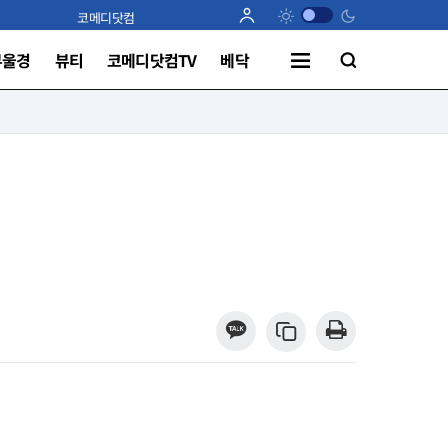
코메디닷컴
부울경
뷰티
코메디닷컴TV
베닥