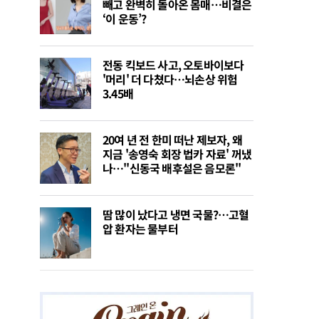
빼고 완벽히 돌아온 몸매…비결은
‘이 운동’?
전동 킥보드 사고, 오토바이보다
'머리' 더 다쳤다…뇌손상 위험
3.45배
20여 년 전 한미 떠난 제보자, 왜
지금 '송영숙 회장 법카 자료' 꺼냈
나…"신동국 배후설은 음모론"
땀 많이 났다고 냉면 국물?…고혈
압 환자는 물부터