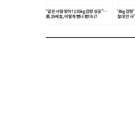
“같은 사람 맞아? 155kg 감량 성공”…
‘8kg 감량
英 29세女, 어떻게 뺐나 봤더니?
절대 안 사