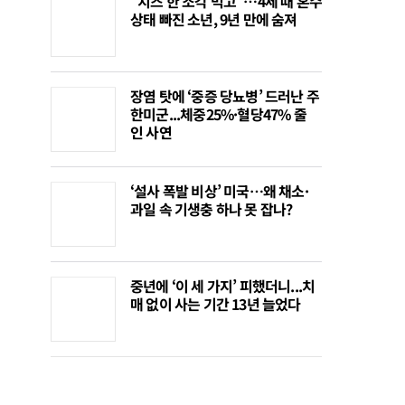
“치즈 한 조각 먹고”…4세 때 혼수
상태 빠진 소년, 9년 만에 숨져
장염 탓에 ‘중증 당뇨병’ 드러난 주
한미군...체중25%·혈당47% 줄
인 사연
‘설사 폭발 비상’ 미국…왜 채소·
과일 속 기생충 하나 못 잡나?
중년에 ‘이 세 가지’ 피했더니...치
매 없이 사는 기간 13년 늘었다