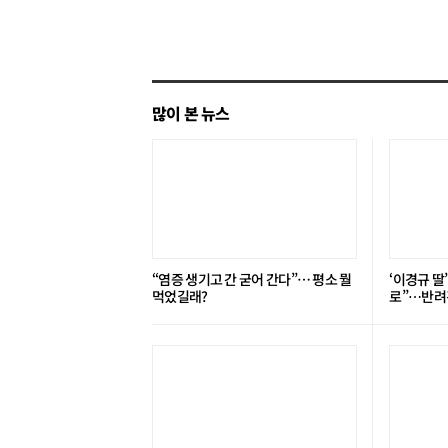
쓰
기
많이 본 뉴스
“염증 생기고 간 굳어 간다”… 평소 뭘
‘이경규 딸
먹었길래?
로”⋯반려견