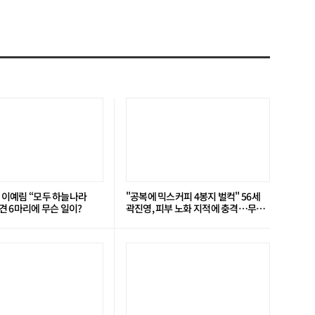
’ 이예림 “모두 하늘나라
"공복에 믹스커피 4봉지 벌컥" 56세
 6마리에 무슨 일이?
곽진영, 피부 노화 지적에 충격…무슨
일?