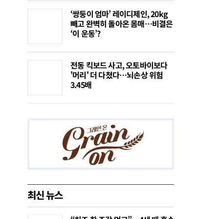
‘쌍둥이 엄마’ 레이디제인, 20kg
빼고 완벽히 돌아온 몸매…비결은
‘이 운동’?
전동 킥보드 사고, 오토바이보다
'머리' 더 다쳤다…뇌손상 위험
3.45배
최신 뉴스