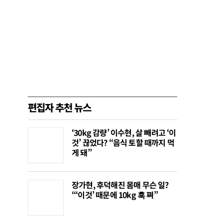
편집자 추천 뉴스
‘30kg 감량’ 이수현, 살 빼려고 ‘이
것’ 끊었다? “음식 토할 때까지 먹
게 돼”
장가현, 후덕해진 몸매 무슨 일?
“‘이것’ 때문에 10kg 훅 쪄”