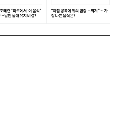
’ 조혜련 “마트에서 ‘이 음식’
“아침 공복에 위의 염증 느껴져”… 가
”…날씬 몸매 유지 비결?
장 나쁜 음식은?