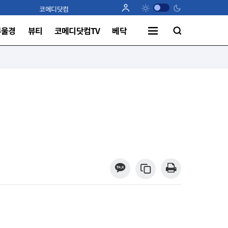
코메디닷컴
부울경
뷰티
코메디닷컴TV
베닥