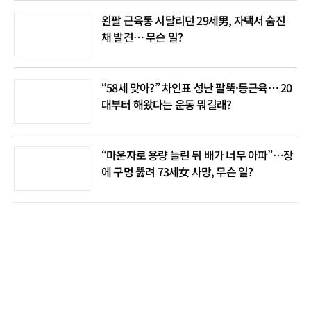
왼팔 근육통 시달리던 29세男, 자택서 숨진
채 발견… 무슨 일?
“58세 맞아?” 차인표 성난 팔뚝·등근육… 20
대부터 해왔다는 운동 뭐길래?
“마운자로 용량 늘린 뒤 배가 너무 아파”…장
에 구멍 뚫려 73세女 사망, 무슨 일?