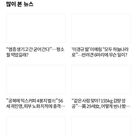
많이 본 뉴스
“염증 생기고 간 굳어 간다”… 평소
‘이경규 딸’ 이예림 “모두 하늘나라
뭘 먹었길래?
로”⋯반려견 6마리에 무슨 일이?
"공복에 믹스커피 4봉지 벌컥" 56
“같은 사람 맞아? 155kg 감량 성
세 곽진영, 피부 노화 지적에 충격…
공”…英 29세女, 어떻게 뺐나 봤더
무슨 일?
니?