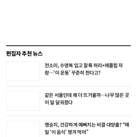
편집자 추천 뉴스
전소미, 수영복 입고 잘록 허리+애플힙 자
랑…‘이 운동’ 꾸준히 한다고?
같은 서울인데 왜 더 뜨거울까…나무 많은 곳
이 덜 달궈졌다
맹승지, 건강하게 예뻐지는 비결 대방출? “매
일 ‘이 음식’ 챙겨 먹어”