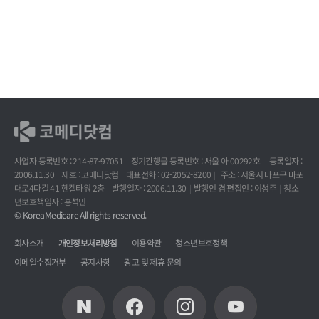
사업자 등록번호 : 214-87-97051
정기간행물 등록번호 : 서울 아 00292호
등록일자 :
2006.11.30
제호 : 코메디닷컴
대표전화 : 02-2052-8200
주소 : 서울시 마포구 마포
대로4다길 41 헨켈타워 2층
발행일자 : 2006.11.30
발행인 겸 편집인 : 이성주
청소
년보호책임자 : 홍석민
© KoreaMedicare All rights reserved.
회사소개
개인정보처리방침
이용약관
청소년보호정책
이메일수집거부
공지사항
광고 및 제휴 문의