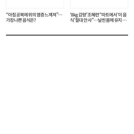
“아침 공복에 위의 염증 느껴져”…
‘8kg 감량’ 조혜련 “마트에서 ‘이 음
가장 나쁜 음식은?
식’ 절대 안 사”…날씬 몸매 유지 비
결?