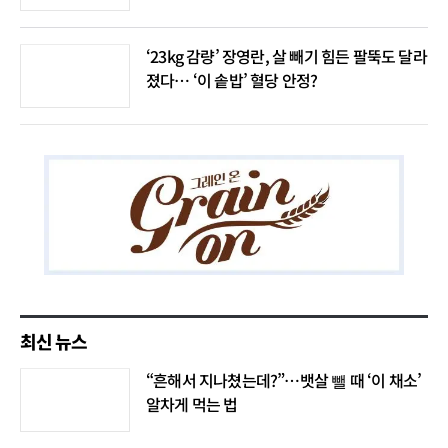
‘23kg 감량’ 장영란, 살 빼기 힘든 팔뚝도 달라
졌다… ‘이 솥밥’ 혈당 안정?
최신 뉴스
“흔해서 지나쳤는데?”…뱃살 뺄 때 ‘이 채소’
알차게 먹는 법