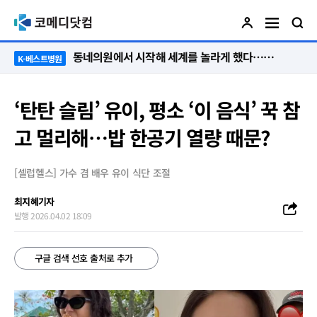
“절대 먼저 말하지 않아요. 대신 먼저 듣습니다”
K-베스트병원
‘탄탄 슬림’ 유이, 평소 ‘이 음식’ 꾹 참
고 멀리해…밥 한공기 열량 때문?
[셀럽헬스] 가수 겸 배우 유이 식단 조절
최지혜기자
발행 2026.04.02 18:09
구글 검색 선호 출처로 추가