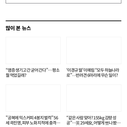
쓰
기
많이 본 뉴스
“염증 생기고 간 굳어 간다”… 평소
‘이경규 딸’ 이예림 “모두 하늘나라
뭘 먹었길래?
로”⋯반려견 6마리에 무슨 일이?
"공복에 믹스커피 4봉지 벌컥" 56
“같은 사람 맞아? 155kg 감량 성
세 곽진영, 피부 노화 지적에 충격…
공”…英 29세女, 어떻게 뺐나 봤더