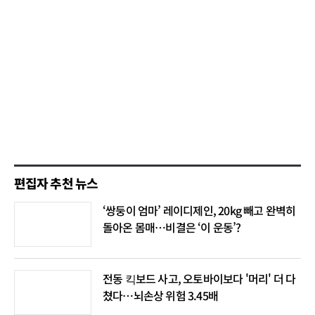
편집자 추천 뉴스
‘쌍둥이 엄마’ 레이디제인, 20kg 빼고 완벽히
돌아온 몸매…비결은 ‘이 운동’?
전동 킥보드 사고, 오토바이보다 '머리' 더 다
쳤다…뇌손상 위험 3.45배