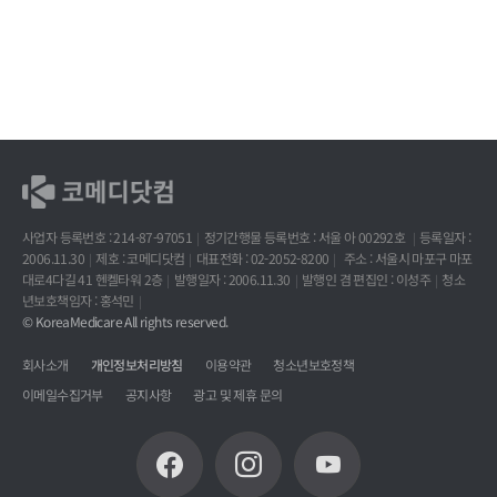
사업자 등록번호 : 214-87-97051
정기간행물 등록번호 : 서울 아 00292호
등록일자 :
2006.11.30
제호 : 코메디닷컴
대표전화 : 02-2052-8200
주소 : 서울시 마포구 마포
대로4다길 41 헨켈타워 2층
발행일자 : 2006.11.30
발행인 겸 편집인 : 이성주
청소
년보호책임자 : 홍석민
© KoreaMedicare All rights reserved.
회사소개
개인정보처리방침
이용약관
청소년보호정책
이메일수집거부
공지사항
광고 및 제휴 문의