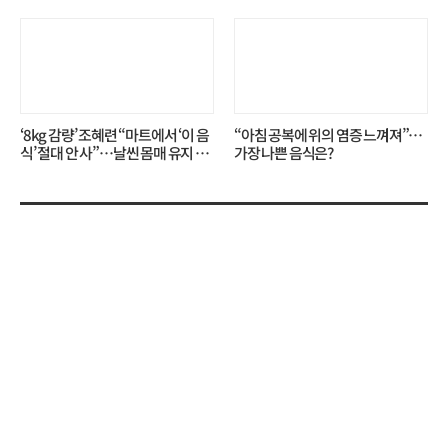
무슨 일?
니?
‘8kg 감량’ 조혜련 “마트에서 ‘이 음
“아침 공복에 위의 염증 느껴져”…
식’ 절대 안 사”…날씬 몸매 유지 비
가장 나쁜 음식은?
결?