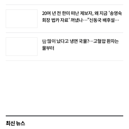
20여 년 전 한미 떠난 제보자, 왜 지금 '송영숙
회장 법카 자료' 꺼냈나…"신동국 배후설은
음모론"
땀 많이 났다고 냉면 국물?…고혈압 환자는
물부터
최신 뉴스