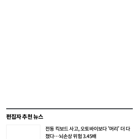
편집자 추천 뉴스
전동 킥보드 사고, 오토바이보다 '머리' 더 다
쳤다…뇌손상 위험 3.45배