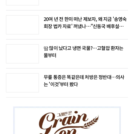
20여 년 전 한미 떠난 제보자, 왜 지금 '송영숙
회장 법카 자료' 꺼냈나…"신동국 배후설은
음모론"
땀 많이 났다고 냉면 국물?…고혈압 환자는
물부터
무릎 통증은 똑같은데 처방은 정반대…의사
는 '이것'부터 봤다