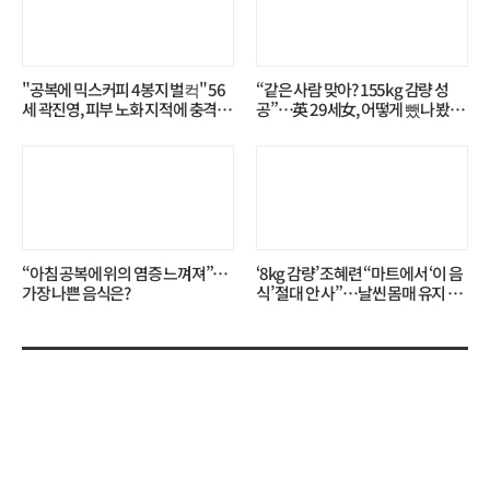
"공복에 믹스커피 4봉지 벌컥" 56
“같은 사람 맞아? 155kg 감량 성
세 곽진영, 피부 노화 지적에 충격…
공”…英 29세女, 어떻게 뺐나 봤더
무슨 일?
니?
“아침 공복에 위의 염증 느껴져”…
‘8kg 감량’ 조혜련 “마트에서 ‘이 음
가장 나쁜 음식은?
식’ 절대 안 사”…날씬 몸매 유지 비
결?