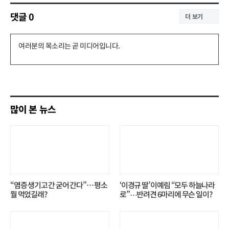
댓글
0
더 보기
댓
글
쓰
기
많이 본 뉴스
“염증 생기고 간 굳어 간다”… 평소
‘이경규 딸’ 이예림 “모두 하늘나라
뭘 먹었길래?
로”⋯반려견 6마리에 무슨 일이?