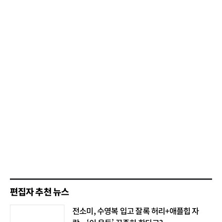
편집자 추천 뉴스
전소미, 수영복 입고 잘록 허리+애플힙 자