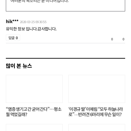
글
쓰
hik***
2026-03-25 09:30:55
기
유익한 정보 입니다.감사합니다.
공
답글
0
0
0
감
비
공
많이 본 뉴스
감
“염증 생기고 간 굳어 간다”… 평소
‘이경규 딸’ 이예림 “모두 하늘나라
뭘 먹었길래?
로”⋯반려견 6마리에 무슨 일이?