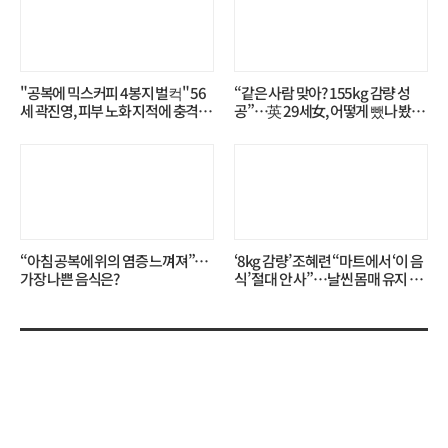
"공복에 믹스커피 4봉지 벌컥" 56
“같은 사람 맞아? 155kg 감량 성
세 곽진영, 피부 노화 지적에 충격…
공”…英 29세女, 어떻게 뺐나 봤더
무슨 일?
니?
“아침 공복에 위의 염증 느껴져”…
‘8kg 감량’ 조혜련 “마트에서 ‘이 음
가장 나쁜 음식은?
식’ 절대 안 사”…날씬 몸매 유지 비
결?