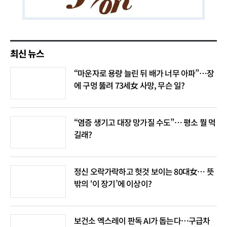
최신 뉴스
“마운자로 용량 늘린 뒤 배가 너무 아파”…장
에 구멍 뚫려 73세女 사망, 무슨 일?
“염증 생기고 대장 망가질 수도”… 평소 뭘 먹
길래?
정신 오락가락하고 헛것 보이는 80대女… 뜻
밖의 ‘이 장기’에 이상이?
보건소 엑스레이 판독 AI가 돕는다…구급차