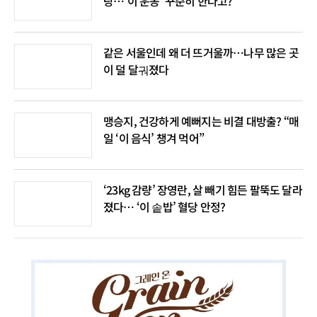
랑…‘이 운동’ 꾸준히 한다고?
같은 서울인데 왜 더 뜨거울까…나무 많은 곳
이 덜 달궈졌다
맹승지, 건강하게 예뻐지는 비결 대방출? “매
일 ‘이 음식’ 챙겨 먹어”
‘23kg 감량’ 장영란, 살 빼기 힘든 팔뚝도 달라
졌다… ‘이 솥밥’ 혈당 안정?