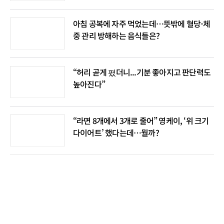
아침 공복에 자주 먹었는데…뜻밖에 혈당-체
중 관리 방해하는 음식들은?
“허리 곧게 폈더니...기분 좋아지고 판단력도
높아진다”
“라면 8개에서 3개로 줄어” 영케이, ‘위 크기
다이어트’ 했다는데…뭘까?