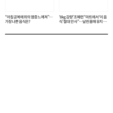
“아침 공복에 위의 염증 느껴져”…
‘8kg 감량’ 조혜련 “마트에서 ‘이 음
가장 나쁜 음식은?
식’ 절대 안 사”…날씬 몸매 유지 비
결?