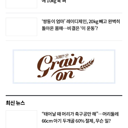
에 10kg 훅 쪄”
‘쌍둥이 엄마’ 레이디제인, 20kg 빼고 완벽히
돌아온 몸매…비결은 ‘이 운동’?
최신 뉴스
“태어날 때 머리가 축구공만 해”…머리둘레
66cm 아기 두개골 60% 절제, 무슨 일?