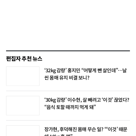
편집자 추천 뉴스
‘32kg 감량’ 홍지민 “어떻게 뺀 살인데”…날
씬 몸매 유지 비결 보니?
‘30kg 감량’ 이수현, 살 빼려고 ‘이것’ 끊었다?
“음식 토할 때까지 먹게 돼”
장가현, 후덕해진 몸매 무슨 일? “‘이것’ 때문