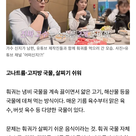
가수 신지가 남편, 유튜브 제작진들과 함께 훠궈를 먹으러 간 모습. 사진=유
튜브 채널 '어떠신지!?!'
고나트륨·고지방 국물, 살찌기 쉬워
훠궈는 냄비 국물을 계속 끓이면서 얇은 고기, 해산물 등을
국물에 데쳐 먹는 방식이다. 매운 기름 육수부터 맑은 육
수, 버섯 육수 등 다양한 국물이 있다.
문제는 훠궈가 살찌기 쉬운 음식이라는 것. 훠궈 국물 자체