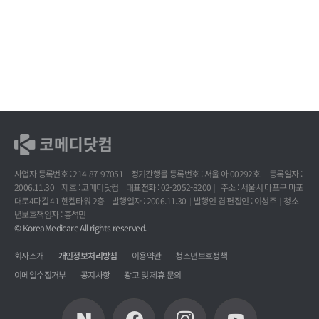
사업자 등록번호 : 214-87-97051
정기간행물 등록번호 : 서울 아 00292호
등록일자 :
2006.11.30
제호 : 코메디닷컴
대표전화 : 02-2052-8200
주소 : 서울시 마포구 마포
대로4다길 41 헨켈타워 2층
발행일자 : 2006.11.30
발행인 겸 편집인 : 이성주
청소
년보호책임자 : 홍석민
© KoreaMedicare All rights reserved.
회사소개
개인정보처리방침
이용약관
청소년보호정책
이메일수집거부
공지사항
광고 및 제휴 문의