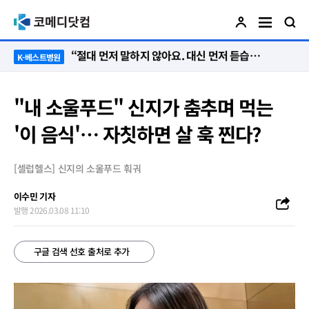
“절대 먼저 말하지 않아요. 대신 먼저 듣습니다”
K-베스트병원
"내 소울푸드" 신지가 춤추며 먹는
'이 음식'… 자칫하면 살 훅 찐다?
[셀럽헬스] 신지의 소울푸드 훠궈
이수민 기자
발행 2026.03.08 11:10
구글 검색 선호 출처로 추가