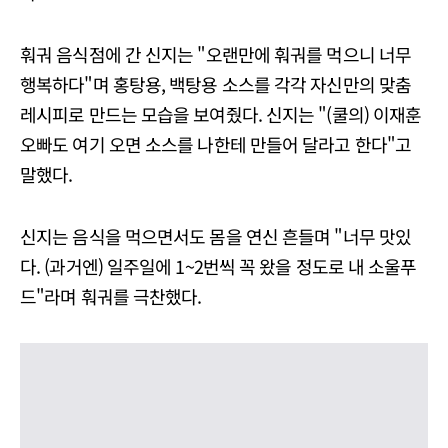
훠궈 음식점에 간 신지는 "오랜만에 훠궈를 먹으니 너무
행복하다"며 홍탕용, 백탕용 소스를 각각 자신만의 맞춤
레시피로 만드는 모습을 보여줬다. 신지는 "(쿨의) 이재훈
오빠도 여기 오면 소스를 나한테 만들어 달라고 한다"고
말했다.
신지는 음식을 먹으면서도 몸을 연신 흔들며 "너무 맛있
다. (과거엔) 일주일에 1~2번씩 꼭 왔을 정도로 내 소울푸
드"라며 훠궈를 극찬했다.