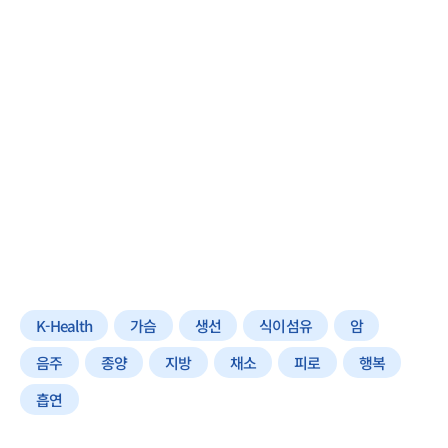
K-Health
가슴
생선
식이섬유
암
음주
종양
지방
채소
피로
행복
흡연