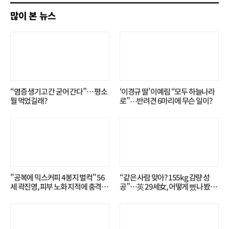
많이 본 뉴스
“염증 생기고 간 굳어 간다”… 평소
‘이경규 딸’ 이예림 “모두 하늘나라
뭘 먹었길래?
로”⋯반려견 6마리에 무슨 일이?
"공복에 믹스커피 4봉지 벌컥" 56
“같은 사람 맞아? 155kg 감량 성
세 곽진영, 피부 노화 지적에 충격…
공”…英 29세女, 어떻게 뺐나 봤더
무슨 일?
니?