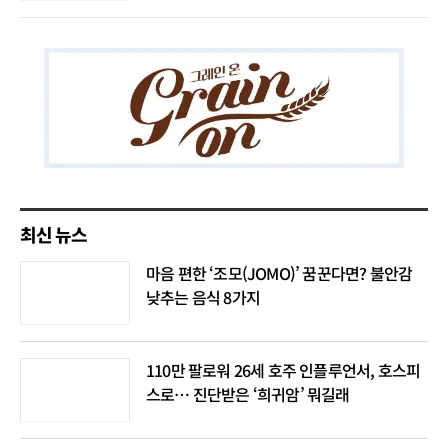
최신 뉴스
마음 편한 ‘조모(JOMO)’ 꿈꾼다면? 불안감
낮추는 음식 8가지
110만 팔로워 26세 호주 인플루언서, 호스피
스로… 진단받은 ‘희귀암’ 뭐길래