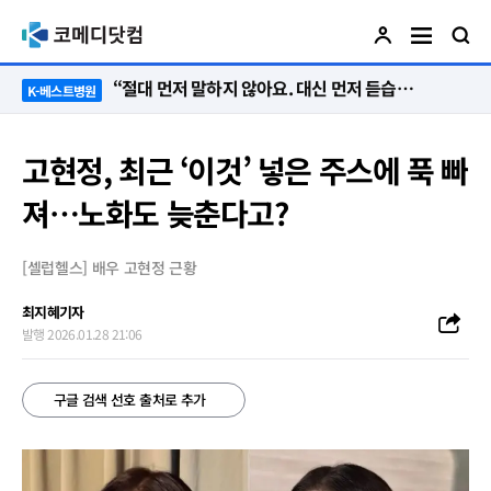
“절대 먼저 말하지 않아요. 대신 먼저 듣습니다”
K-베스트병원
고현정, 최근 ‘이것’ 넣은 주스에 푹 빠
져…노화도 늦춘다고?
[셀럽헬스] 배우 고현정 근황
최지혜기자
발행 2026.01.28 21:06
구글 검색 선호 출처로 추가