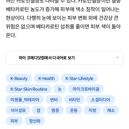
하는 카로틴혈증도 나타날 수 있다. 카로틴혈증이란 혈중
베타카로틴 농도가 증가해 피부에 색소 침착이 일어나는
현상이다. 다행히 눈에 보이는 피부 변화 외에 건강상 큰
위험은 없으며 베타카로틴 섭취를 줄이면 피부 색이 돌아
온다.
하이 코메디닷컴에서 다국어로 보기
K-Beauty
K-Health
K-Star-Lifestyle
K-Star-Skin-Routine
눈
마이크로바이옴
미생물_박테리아
변비
비타민
소셜미디어
식이섬유
암
염증
운동
지방
채소
피부
항산화