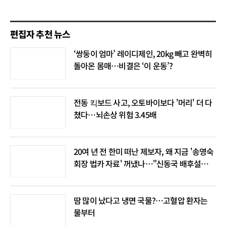
편집자 추천 뉴스
‘쌍둥이 엄마’ 레이디제인, 20kg 빼고 완벽히
돌아온 몸매…비결은 ‘이 운동’?
전동 킥보드 사고, 오토바이보다 '머리' 더 다
쳤다…뇌손상 위험 3.45배
20여 년 전 한미 떠난 제보자, 왜 지금 '송영숙
회장 법카 자료' 꺼냈나…"신동국 배후설은
음모론"
땀 많이 났다고 냉면 국물?…고혈압 환자는
물부터