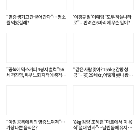
“염증 생기고 간 굳어 간다”… 평소
‘이경규 딸’ 이예림 “모두 하늘나라
뭘 먹었길래?
로”⋯반려견 6마리에 무슨 일이?
"공복에 믹스커피 4봉지 벌컥" 56
“같은 사람 맞아? 155kg 감량 성
세 곽진영, 피부 노화 지적에 충격…
공”…英 29세女, 어떻게 뺐나 봤더
무슨 일?
니?
“아침 공복에 위의 염증 느껴져”…
‘8kg 감량’ 조혜련 “마트에서 ‘이 음
가장 나쁜 음식은?
식’ 절대 안 사”…날씬 몸매 유지 비
결?