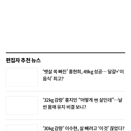
편집자 추천 뉴스
‘뱃살 쏙 빠진’ 홍현희, 49kg 성공… 달걀+‘이
음식’ 최고?
‘32kg 감량’ 홍지민 “어떻게 뺀 살인데”…날
씬 몸매 유지 비결 보니?
‘30kg 감량’ 이수현, 살 빼려고 ‘이것’ 끊었다?