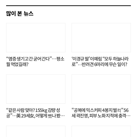
기
많이 본 뉴스
“염증 생기고 간 굳어 간다”… 평소
‘이경규 딸’ 이예림 “모두 하늘나라
뭘 먹었길래?
로”⋯반려견 6마리에 무슨 일이?
“같은 사람 맞아? 155kg 감량 성
"공복에 믹스커피 4봉지 벌컥" 56
공”…英 29세女, 어떻게 뺐나 봤더
세 곽진영, 피부 노화 지적에 충격…
니?
무슨 일?