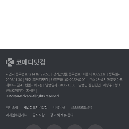
사업자 등록번호 : 214-87-97051
정기간행물 등록번호 : 서울 아 00292호
등록일자 :
2006.11.30
제호 : 코메디닷컴
대표전화 : 02-2052-8200
주소 : 서울시 마포구 마포
대로4다길 41 헨켈타워 2층
발행일자 : 2006.11.30
발행인 겸 편집인 : 이성주
청소
년보호책임자 : 홍석민
© KoreaMedicare All rights reserved.
회사소개
개인정보처리방침
이용약관
청소년보호정책
이메일수집거부
공지사항
광고 및 제휴 문의