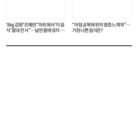
‘8kg 감량’ 조혜련 “마트에서 ‘이 음
“아침 공복에 위의 염증 느껴져”…
식’ 절대 안 사”…날씬 몸매 유지 비
가장 나쁜 음식은?
결?