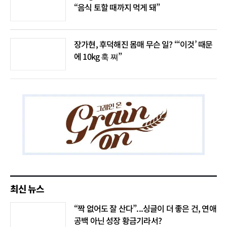
“음식 토할 때까지 먹게 돼”
장가현, 후덕해진 몸매 무슨 일? “‘이것’ 때문
에 10kg 훅 쪄”
최신 뉴스
“짝 없어도 잘 산다”...싱글이 더 좋은 건, 연애
공백 아닌 성장 황금기라서?