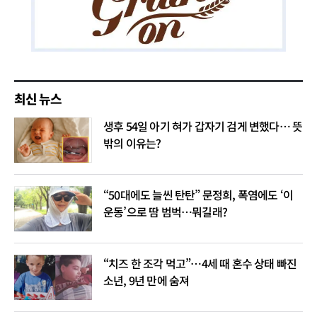
최신 뉴스
생후 54일 아기 혀가 갑자기 검게 변했다… 뜻
밖의 이유는?
“50대에도 늘씬 탄탄” 문정희, 폭염에도 ‘이
운동’으로 땀 범벅…뭐길래?
“치즈 한 조각 먹고”…4세 때 혼수 상태 빠진
소년, 9년 만에 숨져