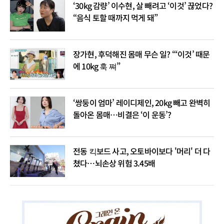
‘30kg 감량’ 이수현, 살 빼려고 ‘이것’ 끊었다?
“음식 토할 때까지 먹게 돼”
장가현, 후덕해진 몸매 무슨 일? “‘이것’ 때문
에 10kg 훅 쪄”
‘쌍둥이 엄마’ 레이디제인, 20kg 빼고 완벽히
돌아온 몸매…비결은 ‘이 운동’?
전동 킥보드 사고, 오토바이보다 '머리' 더 다
쳤다…뇌손상 위험 3.45배