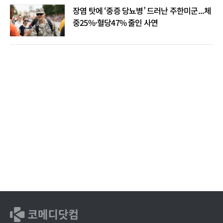
장염 탓에 ‘중증 당뇨병’ 드러난 주한미군...체
중25%·혈당47% 줄인 사연