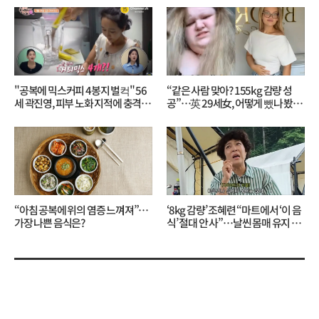
"공복에 믹스커피 4봉지 벌컥" 56
“같은 사람 맞아? 155kg 감량 성
세 곽진영, 피부 노화 지적에 충격…
공”…英 29세女, 어떻게 뺐나 봤더
무슨 일?
니?
“아침 공복에 위의 염증 느껴져”…
‘8kg 감량’ 조혜련 “마트에서 ‘이 음
가장 나쁜 음식은?
식’ 절대 안 사”…날씬 몸매 유지 비
결?