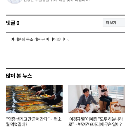
댓글
0
더 보기
댓
글
쓰
기
많이 본 뉴스
“염증 생기고 간 굳어 간다”… 평소
‘이경규 딸’ 이예림 “모두 하늘나라
뭘 먹었길래?
로”⋯반려견 6마리에 무슨 일이?