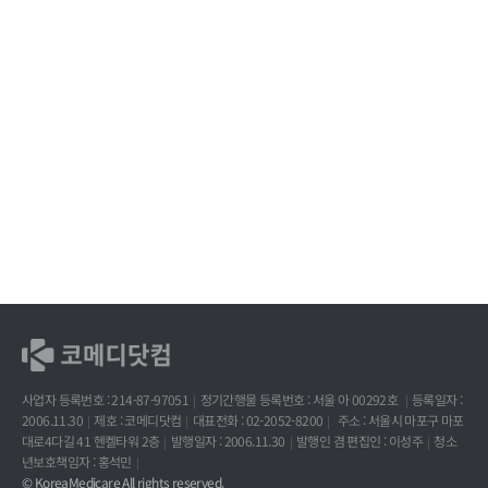
사업자 등록번호 : 214-87-97051
정기간행물 등록번호 : 서울 아 00292호
등록일자 :
2006.11.30
제호 : 코메디닷컴
대표전화 : 02-2052-8200
주소 : 서울시 마포구 마포
대로4다길 41 헨켈타워 2층
발행일자 : 2006.11.30
발행인 겸 편집인 : 이성주
청소
년보호책임자 : 홍석민
© KoreaMedicare All rights reserved.