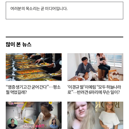
댓
글
쓰
기
많이 본 뉴스
“염증 생기고 간 굳어 간다”… 평소
‘이경규 딸’ 이예림 “모두 하늘나라
뭘 먹었길래?
로”⋯반려견 6마리에 무슨 일이?