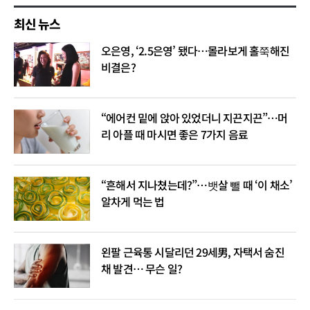
최신 뉴스
오은영, ‘2.5은영’ 됐다…몰라보게 홀쭉해진
비결은?
“에어컨 밑에 앉아 있었더니 지끈지끈”…머
리 아플 때 마시면 좋은 7가지 음료
“흔해서 지나쳤는데?”…뱃살 뺄 때 ‘이 채소’
알차게 먹는 법
왼팔 근육통 시달리던 29세男, 자택서 숨진
채 발견… 무슨 일?