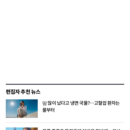
편집자 추천 뉴스
땀 많이 났다고 냉면 국물?…고혈압 환자는
물부터