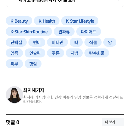
하이 코메디닷컴에서 다국어로 보기
K-Beauty
K-Health
K-Star-Lifestyle
K-Star-Skin-Routine
견과류
다이어트
단백질
변비
비타민
뼈
식물
암
염증
인슐린
주름
지방
탄수화물
피부
항암
최지혜기자
최지혜 기자입니다. 건강 이슈와 영양 정보를 정확하게 전달해드
리겠습니다.
댓글
0
더 보기