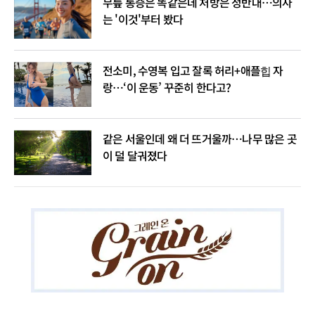
무릎 통증은 똑같은데 처방은 정반대…의사
는 '이것'부터 봤다
전소미, 수영복 입고 잘록 허리+애플힙 자
랑…‘이 운동’ 꾸준히 한다고?
같은 서울인데 왜 더 뜨거울까…나무 많은 곳
이 덜 달궈졌다