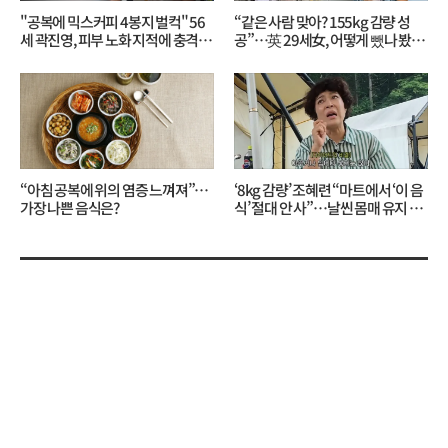
"공복에 믹스커피 4봉지 벌컥" 56
“같은 사람 맞아? 155kg 감량 성
세 곽진영, 피부 노화 지적에 충격…
공”…英 29세女, 어떻게 뺐나 봤더
무슨 일?
니?
“아침 공복에 위의 염증 느껴져”…
‘8kg 감량’ 조혜련 “마트에서 ‘이 음
가장 나쁜 음식은?
식’ 절대 안 사”…날씬 몸매 유지 비
결?