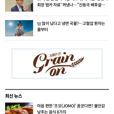
회장 법카 자료' 꺼냈나…"신동국 배후설은
음모론"
땀 많이 났다고 냉면 국물?…고혈압 환자는
물부터
최신 뉴스
마음 편한 ‘조모(JOMO)’ 꿈꾼다면? 불안감
낮추는 음식 8가지