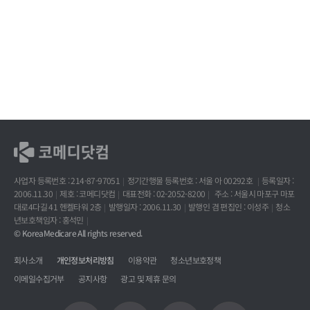
사업자 등록번호 : 214-87-97051
정기간행물 등록번호 : 서울 아 00292호
등록일자 :
2006.11.30
제호 : 코메디닷컴
대표전화 : 02-2052-8200
주소 : 서울시 마포구 마포
대로4다길 41 헨켈타워 2층
발행일자 : 2006.11.30
발행인 겸 편집인 : 이성주
청소
년보호책임자 : 홍석민
© KoreaMedicare All rights reserved.
회사소개
개인정보처리방침
이용약관
청소년보호정책
이메일수집거부
공지사항
광고 및 제휴 문의