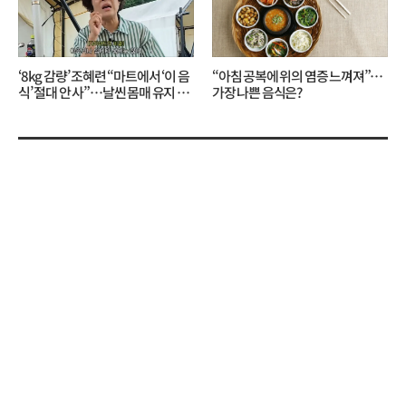
‘8kg 감량’ 조혜련 “마트에서 ‘이 음
“아침 공복에 위의 염증 느껴져”…
식’ 절대 안 사”…날씬 몸매 유지 비
가장 나쁜 음식은?
결?