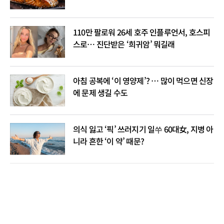
110만 팔로워 26세 호주 인플루언서, 호스피
스로… 진단받은 ‘희귀암’ 뭐길래
아침 공복에 ‘이 영양제’? … 많이 먹으면 신장
에 문제 생길 수도
의식 잃고 ‘픽’ 쓰러지기 일쑤 60대女, 지병 아
니라 흔한 ‘이 약’ 때문?