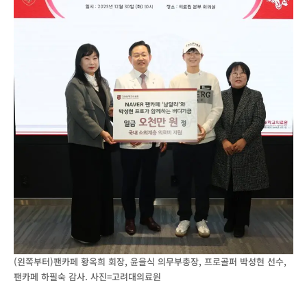
(왼쪽부터)팬카페 황옥희 회장, 윤을식 의무부총장, 프로골퍼 박성현 선수,
팬카페 하필숙 감사. 사진=고려대의료원