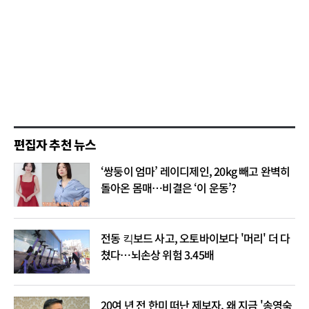
편집자 추천 뉴스
‘쌍둥이 엄마’ 레이디제인, 20kg 빼고 완벽히
돌아온 몸매…비결은 ‘이 운동’?
전동 킥보드 사고, 오토바이보다 '머리' 더 다
쳤다…뇌손상 위험 3.45배
20여 년 전 한미 떠난 제보자, 왜 지금 '송영숙