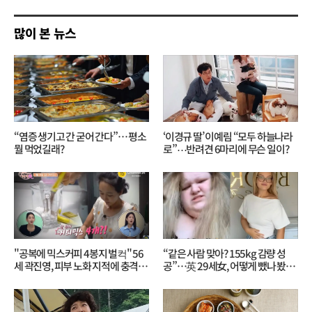
기
많이 본 뉴스
“염증 생기고 간 굳어 간다”… 평소
‘이경규 딸’ 이예림 “모두 하늘나라
뭘 먹었길래?
로”⋯반려견 6마리에 무슨 일이?
"공복에 믹스커피 4봉지 벌컥" 56
“같은 사람 맞아? 155kg 감량 성
세 곽진영, 피부 노화 지적에 충격…
공”…英 29세女, 어떻게 뺐나 봤더
무슨 일?
니?