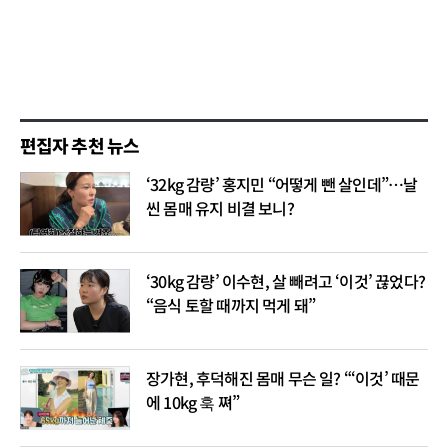
편집자 추천 뉴스
‘32kg 감량’ 홍지민 “어떻게 뺀 살인데”…날
씬 몸매 유지 비결 보니?
‘30kg 감량’ 이수현, 살 빼려고 ‘이것’ 끊었다?
“음식 토할 때까지 먹게 돼”
장가현, 후덕해진 몸매 무슨 일? “‘이것’ 때문
에 10kg 훅 쪄”