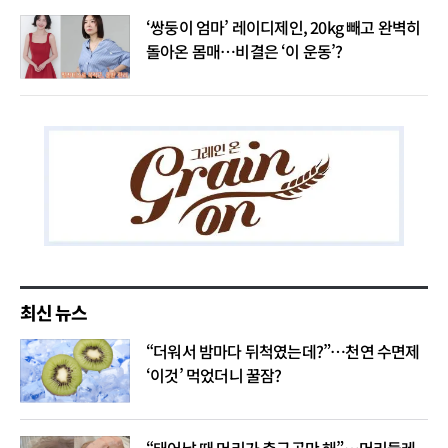
‘쌍둥이 엄마’ 레이디제인, 20kg 빼고 완벽히
돌아온 몸매…비결은 ‘이 운동’?
최신 뉴스
“더워서 밤마다 뒤척였는데?”…천연 수면제
‘이것’ 먹었더니 꿀잠?
“태어날 때 머리가 축구공만 해”…머리둘레