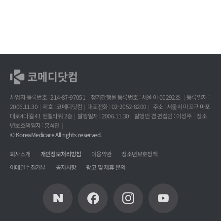
사업자 등록번호 : 214-87-97051
정기간행물 등록번호 : 서울 아 00292호
등록일자 :
2006.11.30
제호 : 코메디닷컴
대표전화 : 02-2052-8200
주소 : 서울시 마포구 마포
대로4다길 41 헨켈타워 2층
발행일자 : 2006.11.30
발행인 겸 편집인 : 이성주
청소
년보호책임자 : 홍석민
© KoreaMedicare All rights reserved.
회사소개
개인정보처리방침
이용약관
청소년보호정책
이메일수집거부
공지사항
광고 및 제휴 문의