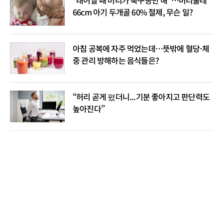
66cm 아기 두개골 60% 절제, 무슨 일?
아침 공복에 자주 먹었는데…뜻밖에 혈당-체
중 관리 방해하는 음식들은?
“허리 곧게 폈더니...기분 좋아지고 판단력도
높아진다”