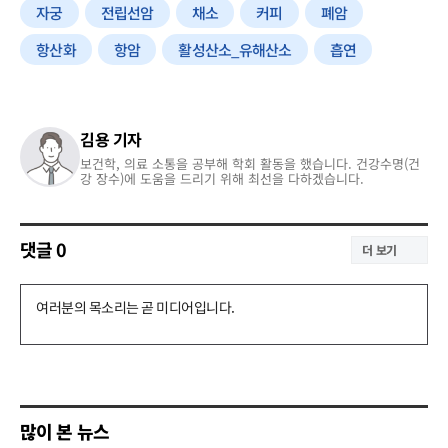
자궁
전립선암
채소
커피
폐암
항산화
항암
활성산소_유해산소
흡연
김용 기자
보건학, 의료 소통을 공부해 학회 활동을 했습니다. 건강수명(건
강 장수)에 도움을 드리기 위해 최선을 다하겠습니다.
댓글
0
더 보기
댓
글
쓰
기
많이 본 뉴스