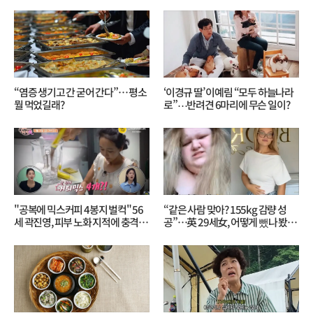
“염증 생기고 간 굳어 간다”… 평소
‘이경규 딸’ 이예림 “모두 하늘나라
뭘 먹었길래?
로”⋯반려견 6마리에 무슨 일이?
"공복에 믹스커피 4봉지 벌컥" 56
“같은 사람 맞아? 155kg 감량 성
세 곽진영, 피부 노화 지적에 충격…
공”…英 29세女, 어떻게 뺐나 봤더
무슨 일?
니?