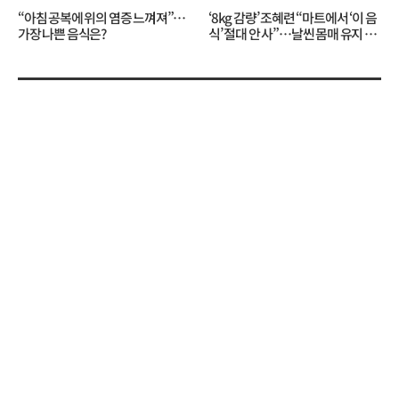
“아침 공복에 위의 염증 느껴져”…
‘8kg 감량’ 조혜련 “마트에서 ‘이 음
가장 나쁜 음식은?
식’ 절대 안 사”…날씬 몸매 유지 비
결?