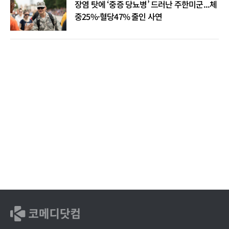
장염 탓에 ‘중증 당뇨병’ 드러난 주한미군...체
중25%·혈당47% 줄인 사연