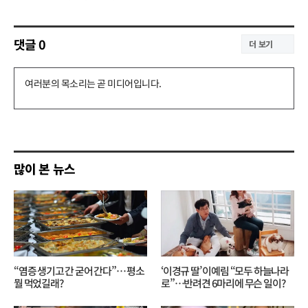
댓글
0
더 보기
댓
글
쓰
기
많이 본 뉴스
“염증 생기고 간 굳어 간다”… 평소
‘이경규 딸’ 이예림 “모두 하늘나라
뭘 먹었길래?
로”⋯반려견 6마리에 무슨 일이?