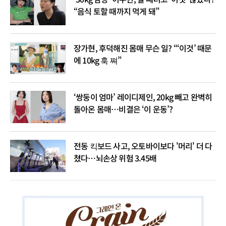
“음식 토할 때까지 먹게 돼”
장가현, 후덕해진 몸매 무슨 일? “‘이것’ 때문
에 10kg 훅 쪄”
‘쌍둥이 엄마’ 레이디제인, 20kg 빼고 완벽히
돌아온 몸매…비결은 ‘이 운동’?
전동 킥보드 사고, 오토바이보다 '머리' 더 다
쳤다…뇌손상 위험 3.45배