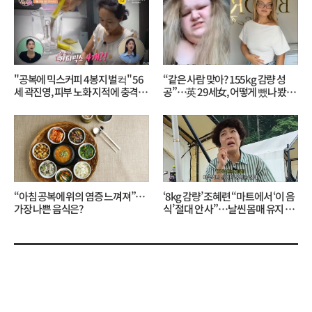
"공복에 믹스커피 4봉지 벌컥" 56
“같은 사람 맞아? 155kg 감량 성
세 곽진영, 피부 노화 지적에 충격…
공”…英 29세女, 어떻게 뺐나 봤더
무슨 일?
니?
“아침 공복에 위의 염증 느껴져”…
‘8kg 감량’ 조혜련 “마트에서 ‘이 음
가장 나쁜 음식은?
식’ 절대 안 사”…날씬 몸매 유지 비
결?