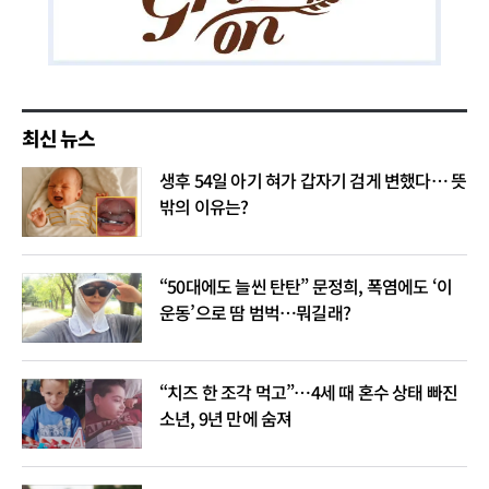
최신 뉴스
생후 54일 아기 혀가 갑자기 검게 변했다… 뜻
밖의 이유는?
“50대에도 늘씬 탄탄” 문정희, 폭염에도 ‘이
운동’으로 땀 범벅…뭐길래?
“치즈 한 조각 먹고”…4세 때 혼수 상태 빠진
소년, 9년 만에 숨져