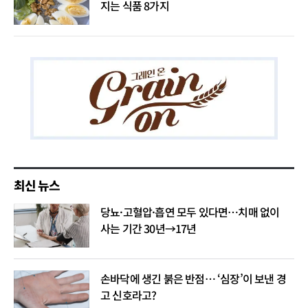
지는 식품 8가지
최신 뉴스
당뇨·고혈압·흡연 모두 있다면…치매 없이
사는 기간 30년→17년
손바닥에 생긴 붉은 반점… ‘심장’이 보낸 경
고 신호라고?