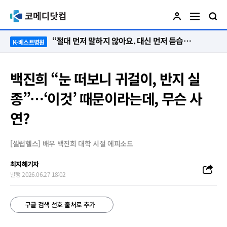
“절대 먼저 말하지 않아요. 대신 먼저 듣습니다”
K-베스트병원
백진희 “눈 떠보니 귀걸이, 반지 실
종”…‘이것’ 때문이라는데, 무슨 사
연?
[셀럽헬스] 배우 백진희 대학 시절 에피소드
최지혜기자
발행 2026.06.27 18:02
구글 검색 선호 출처로 추가