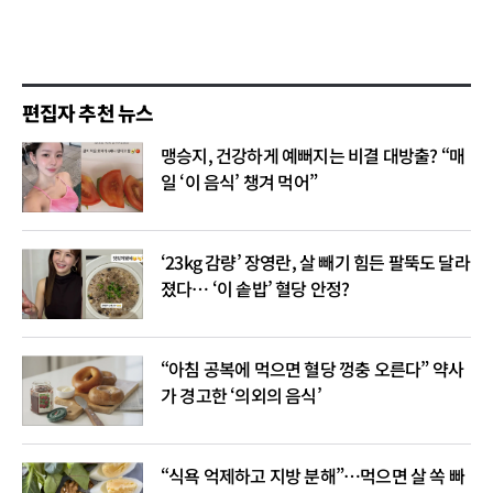
편집자 추천 뉴스
맹승지, 건강하게 예뻐지는 비결 대방출? “매
일 ‘이 음식’ 챙겨 먹어”
‘23kg 감량’ 장영란, 살 빼기 힘든 팔뚝도 달라
졌다… ‘이 솥밥’ 혈당 안정?
“아침 공복에 먹으면 혈당 껑충 오른다” 약사
가 경고한 ‘의외의 음식’
“식욕 억제하고 지방 분해”…먹으면 살 쏙 빠