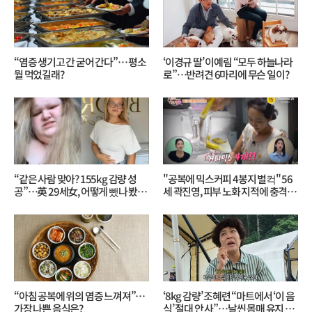
“염증 생기고 간 굳어 간다”… 평소
‘이경규 딸’ 이예림 “모두 하늘나라
뭘 먹었길래?
로”⋯반려견 6마리에 무슨 일이?
“같은 사람 맞아? 155kg 감량 성
"공복에 믹스커피 4봉지 벌컥" 56
공”…英 29세女, 어떻게 뺐나 봤더
세 곽진영, 피부 노화 지적에 충격…
니?
무슨 일?
“아침 공복에 위의 염증 느껴져”…
‘8kg 감량’ 조혜련 “마트에서 ‘이 음
가장 나쁜 음식은?
식’ 절대 안 사”…날씬 몸매 유지 비