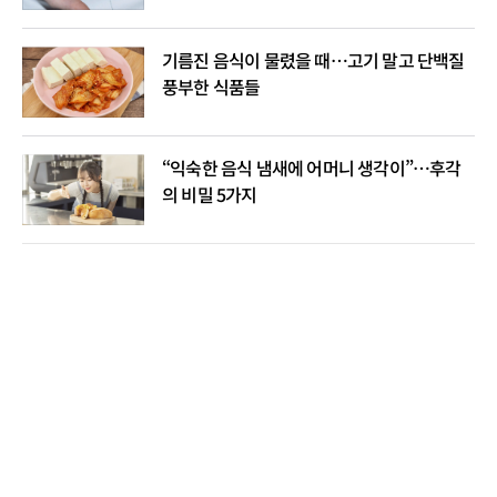
기름진 음식이 물렸을 때…고기 말고 단백질
풍부한 식품들
“익숙한 음식 냄새에 어머니 생각이”…후각
의 비밀 5가지