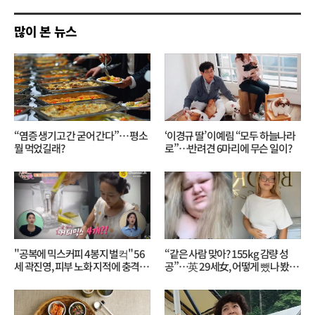
기
많이 본 뉴스
“염증 생기고 간 굳어 간다”… 평소
‘이경규 딸’ 이예림 “모두 하늘나라
뭘 먹었길래?
로”⋯반려견 6마리에 무슨 일이?
"공복에 믹스커피 4봉지 벌컥" 56
“같은 사람 맞아? 155kg 감량 성
세 곽진영, 피부 노화 지적에 충격…
공”…英 29세女, 어떻게 뺐나 봤더
무슨 일?
니?