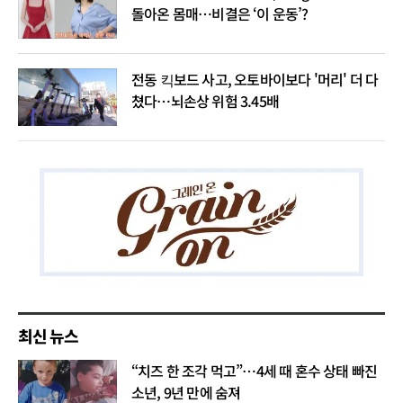
돌아온 몸매…비결은 ‘이 운동’?
전동 킥보드 사고, 오토바이보다 '머리' 더 다
쳤다…뇌손상 위험 3.45배
최신 뉴스
“치즈 한 조각 먹고”…4세 때 혼수 상태 빠진
소년, 9년 만에 숨져