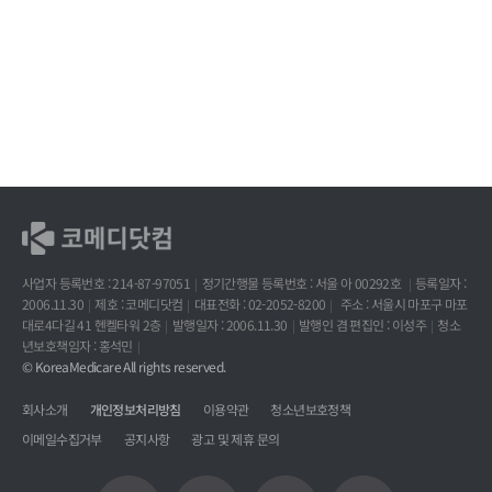
사업자 등록번호 : 214-87-97051
정기간행물 등록번호 : 서울 아 00292호
등록일자 :
2006.11.30
제호 : 코메디닷컴
대표전화 : 02-2052-8200
주소 : 서울시 마포구 마포
대로4다길 41 헨켈타워 2층
발행일자 : 2006.11.30
발행인 겸 편집인 : 이성주
청소
년보호책임자 : 홍석민
© KoreaMedicare All rights reserved.
회사소개
개인정보처리방침
이용약관
청소년보호정책
이메일수집거부
공지사항
광고 및 제휴 문의