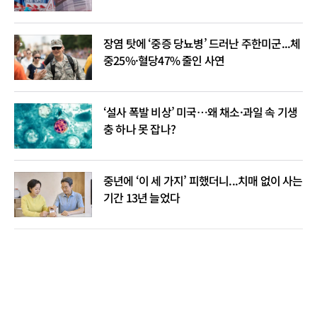
장염 탓에 ‘중증 당뇨병’ 드러난 주한미군...체
중25%·혈당47% 줄인 사연
‘설사 폭발 비상’ 미국…왜 채소·과일 속 기생
충 하나 못 잡나?
중년에 ‘이 세 가지’ 피했더니...치매 없이 사는
기간 13년 늘었다