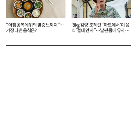
“아침 공복에 위의 염증 느껴져”…
‘8kg 감량’ 조혜련 “마트에서 ‘이 음
가장 나쁜 음식은?
식’ 절대 안 사”…날씬 몸매 유지 비
결?