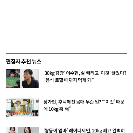
편집자 추천 뉴스
‘30kg 감량’ 이수현, 살 빼려고 ‘이것’ 끊었다?
“음식 토할 때까지 먹게 돼”
장가현, 후덕해진 몸매 무슨 일? “‘이것’ 때문
에 10kg 훅 쪄”
‘쌍둥이 엄마’ 레이디제인, 20kg 빼고 완벽히