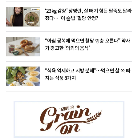
‘23kg 감량’ 장영란, 살 빼기 힘든 팔뚝도 달라
졌다… ‘이 솥밥’ 혈당 안정?
“아침 공복에 먹으면 혈당 껑충 오른다” 약사
가 경고한 ‘의외의 음식’
“식욕 억제하고 지방 분해”…먹으면 살 쏙 빠
지는 식품 8가지