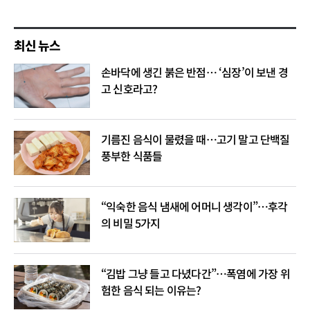
최신 뉴스
손바닥에 생긴 붉은 반점… ‘심장’이 보낸 경
고 신호라고?
기름진 음식이 물렸을 때…고기 말고 단백질
풍부한 식품들
“익숙한 음식 냄새에 어머니 생각이”…후각
의 비밀 5가지
“김밥 그냥 들고 다녔다간”…폭염에 가장 위
험한 음식 되는 이유는?