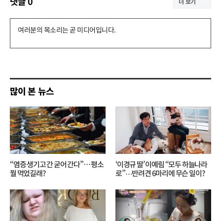
댓글
0
더 보기
댓
글
쓰
기
많이 본 뉴스
“염증 생기고 간 굳어 간다”… 평소
‘이경규 딸’ 이예림 “모두 하늘나라
뭘 먹었길래?
로”⋯반려견 6마리에 무슨 일이?