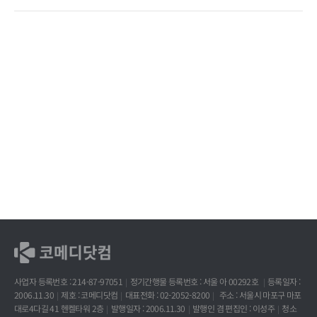
사업자 등록번호 : 214-87-97051
정기간행물 등록번호 : 서울 아 00292호
등록일자 :
2006.11.30
제호 : 코메디닷컴
대표전화 : 02-2052-8200
주소 : 서울시 마포구 마포
대로4다길 41 헨켈타워 2층
발행일자 : 2006.11.30
발행인 겸 편집인 : 이성주
청소