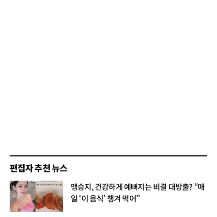
편집자 추천 뉴스
맹승지, 건강하게 예뻐지는 비결 대방출? “매
일 ‘이 음식’ 챙겨 먹어”