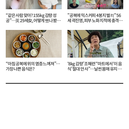
“같은 사람 맞아? 155kg 감량 성
"공복에 믹스커피 4봉지 벌컥" 56
공”…英 29세女, 어떻게 뺐나 봤더
세 곽진영, 피부 노화 지적에 충격…
니?
무슨 일?
“아침 공복에 위의 염증 느껴져”…
‘8kg 감량’ 조혜련 “마트에서 ‘이 음
가장 나쁜 음식은?
식’ 절대 안 사”…날씬 몸매 유지 비
결?