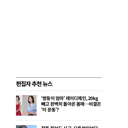
편집자 추천 뉴스
‘쌍둥이 엄마’ 레이디제인, 20kg
빼고 완벽히 돌아온 몸매…비결은
‘이 운동’?
전동 킥보드 사고, 오토바이보다