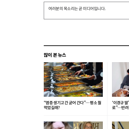
댓
글
쓰
기
많이 본 뉴스
“염증 생기고 간 굳어 간다”… 평소 뭘
‘이경규 딸
먹었길래?
로”⋯반려견