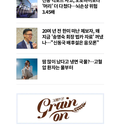
'머리' 더 다쳤다…뇌손상 위험
3.45배
20여 년 전 한미 떠난 제보자, 왜
지금 '송영숙 회장 법카 자료' 꺼냈
나…"신동국 배후설은 음모론"
땀 많이 났다고 냉면 국물?…고혈
압 환자는 물부터