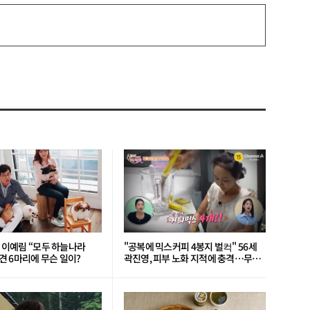
’ 이예림 “모두 하늘나라
"공복에 믹스커피 4봉지 벌컥" 56세
 6마리에 무슨 일이?
곽진영, 피부 노화 지적에 충격…무슨
일?