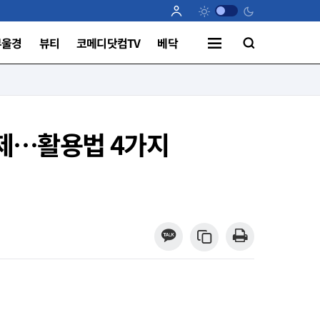
부울경
뷰티
코메디닷컴TV
베닥
취제…활용법 4가지