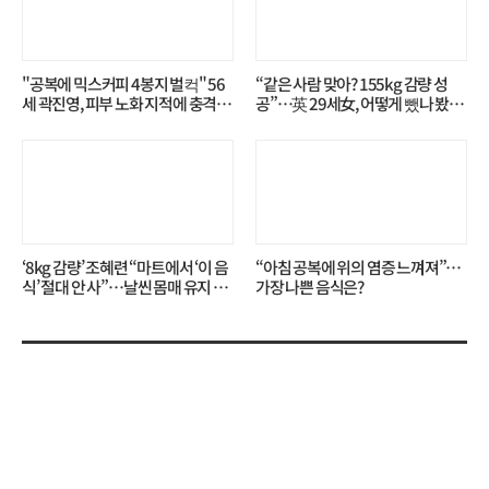
"공복에 믹스커피 4봉지 벌컥" 56
“같은 사람 맞아? 155kg 감량 성
세 곽진영, 피부 노화 지적에 충격…
공”…英 29세女, 어떻게 뺐나 봤더
무슨 일?
니?
‘8kg 감량’ 조혜련 “마트에서 ‘이 음
“아침 공복에 위의 염증 느껴져”…
식’ 절대 안 사”…날씬 몸매 유지 비
가장 나쁜 음식은?
결?