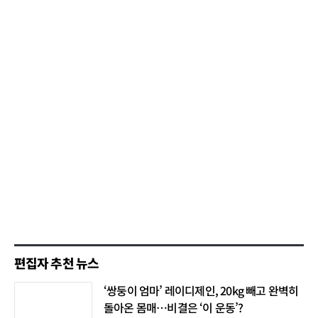
편집자 추천 뉴스
‘쌍둥이 엄마’ 레이디제인, 20kg 빼고 완벽히
돌아온 몸매…비결은 ‘이 운동’?