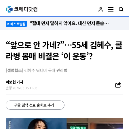
“절대 먼저 말하지 않아요. 대신 먼저 듣습니다”
K-베스트병원
“앞으로 안 가네?”…55세 김혜수, 콜
라병 몸매 비결은 ‘이 운동’?
[셀럽헬스] 김혜수 워너비 몸매 관리법
이보현 기자
발행 2026.03.05 11:05
구글 검색 선호 출처로 추가