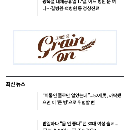
광복절 대체공휴일 17일, 어느 병원 문 여
나…길병원·백병원 등 정상진료
최신 뉴스
“치통인 줄로만 알았는데”...52세男, 까딱했
으면 이 ‘큰 병’으로 위험할 뻔
밭일하다 “몸 안 좋다”던 30대 여성 숨져...