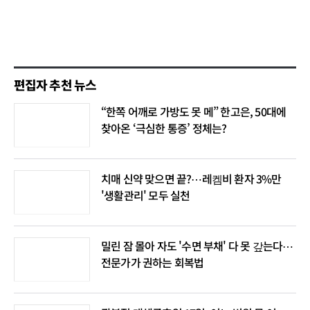
편집자 추천 뉴스
“한쪽 어깨로 가방도 못 메” 한고은, 50대에
찾아온 ‘극심한 통증’ 정체는?
치매 신약 맞으면 끝?⋯레켐비 환자 3%만
'생활관리' 모두 실천
밀린 잠 몰아 자도 '수면 부채' 다 못 갚는다⋯
전문가가 권하는 회복법