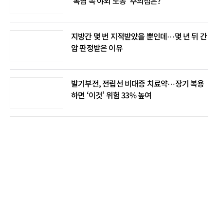
‘폭염 속 야외 노동’ 주의점은?
지방간 몇 번 지적받았을 뿐인데⋯몇 년 뒤 간
암 판정받은 이유
발기부전, 전립선 비대증 치료약⋯장기 복용
하면 ‘이것’ 위험 33% 높여