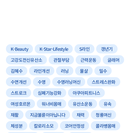
K-Beauty
K-Star-Lifestyle
S라인
갱년기
고강도전신유산소
관절부담
근력운동
글래머
김혜수
라인개선
러닝
물살
밀수
수면개선
수영
수영러닝머신
스트레스완화
스트로크
심폐기능강화
아쿠아피트니스
여성호르몬
워너비몸매
유산소운동
유속
재활
지금불륜이아닙니다
채력
청룡여신
체성분
칼로리소모
코어안정성
콜라병몸매