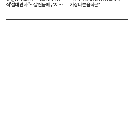
식’ 절대 안 사”…날씬 몸매 유지 비
가장 나쁜 음식은?
결?