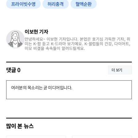
프라이빗수영
허리충격
혈액순환
이보현 기자
안녕하세요~ 이보현 기자입니다. 본업은 호기심 가득한 기자, 취
미는 K-팝 듣고 K-드라마 보기예요. K-셀럽들의 건강, 다이어트,
미모 비결을 속속들이 알려드릴게요.
댓글
0
더 보기
댓
글
쓰
기
많이 본 뉴스