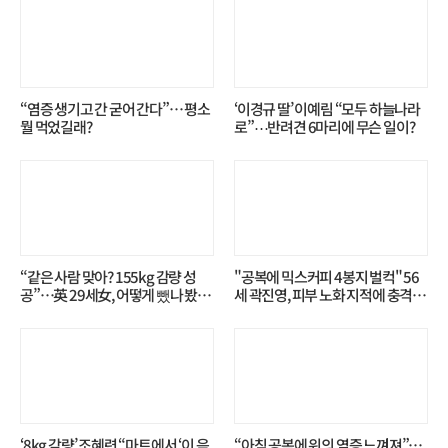
“염증 생기고 간 굳어 간다”… 평소
‘이경규 딸’ 이예림 “모두 하늘나라
뭘 먹었길래?
로”⋯반려견 6마리에 무슨 일이?
“같은 사람 맞아? 155kg 감량 성
"공복에 믹스커피 4봉지 벌컥" 56
공”…英 29세女, 어떻게 뺐나 봤더
세 곽진영, 피부 노화 지적에 충격…
니?
무슨 일?
‘8kg 감량’ 조혜련 “마트에서 ‘이 음
“아침 공복에 위의 염증 느껴져”…