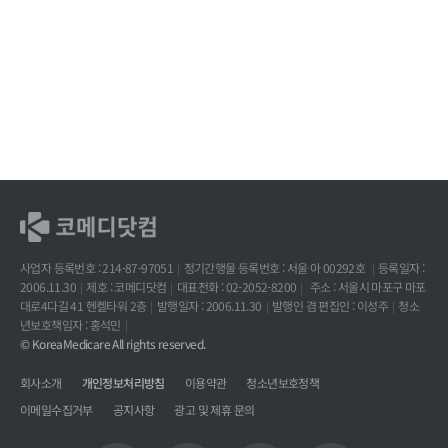
사업자 등록번호 : 214-87-97051
정기간행물 등록번호 : 서울 아 00292호
등록일자 :
2006.11.30
제호 : 코메디닷컴
대표전화 : 02-2052-8200
주소 : 서울시 마포구 마포
대로4다길 41 헨켈타워 2층
발행일자 : 2006.11.30
발행인 겸 편집인 : 이성주
청소
년보호책임자 : 홍석민
© KoreaMedicare All rights reserved.
회사소개
개인정보처리방침
이용약관
청소년보호정책
이메일수집거부
공지사항
광고 및 제휴 문의