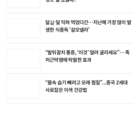
달걀 덜 익혀 먹었다간…지난해 가장 많이 발
생한 식중독 '살모넬라'
“발뒤꿈치 통증, ‘이것’ 얼려 굴리세요”… 족
저근막염에 탁월한 효과
“몸속 습기 빼려고 모래 찜질”...중국 Z세대
사로잡은 이색 건강법