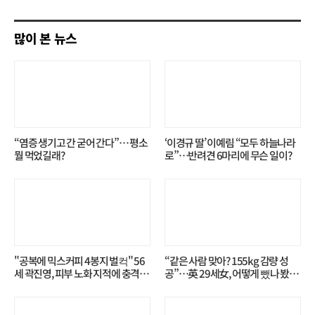
기
많이 본 뉴스
“염증 생기고 간 굳어 간다”… 평소
‘이경규 딸’ 이예림 “모두 하늘나라
뭘 먹었길래?
로”⋯반려견 6마리에 무슨 일이?
"공복에 믹스커피 4봉지 벌컥" 56
“같은 사람 맞아? 155kg 감량 성
세 곽진영, 피부 노화 지적에 충격…
공”…英 29세女, 어떻게 뺐나 봤더
무슨 일?
니?