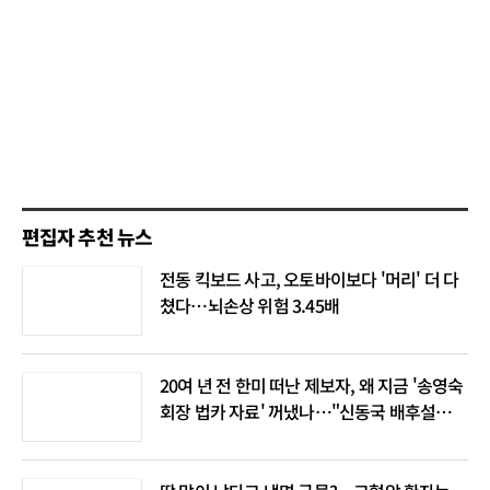
편집자 추천 뉴스
전동 킥보드 사고, 오토바이보다 '머리' 더 다
쳤다…뇌손상 위험 3.45배
20여 년 전 한미 떠난 제보자, 왜 지금 '송영숙
회장 법카 자료' 꺼냈나…"신동국 배후설은
음모론"