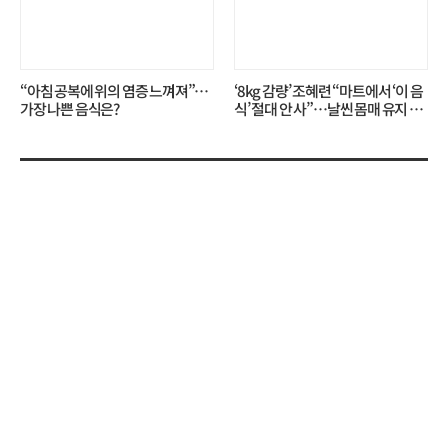
“아침 공복에 위의 염증 느껴져”…
‘8kg 감량’ 조혜련 “마트에서 ‘이 음
가장 나쁜 음식은?
식’ 절대 안 사”…날씬 몸매 유지 비
결?