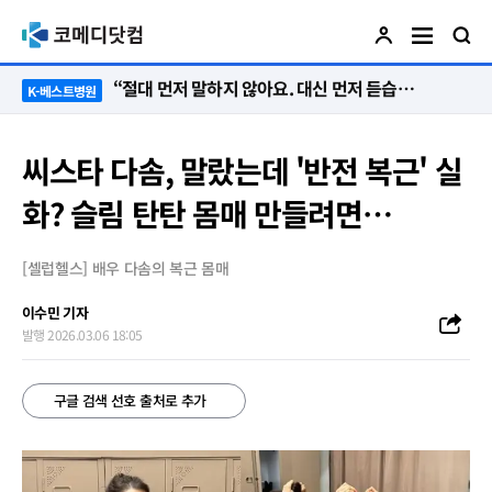
“절대 먼저 말하지 않아요. 대신 먼저 듣습니다”
K-베스트병원
씨스타 다솜, 말랐는데 '반전 복근' 실
화? 슬림 탄탄 몸매 만들려면…
[셀럽헬스] 배우 다솜의 복근 몸매
이수민 기자
발행 2026.03.06 18:05
구글 검색 선호 출처로 추가