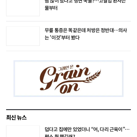
땀 많이 났다고 냉면 국물?…고혈압 환자는
물부터
무릎 통증은 똑같은데 처방은 정반대…의사
는 '이것'부터 봤다
최신 뉴스
덥다고 집에만 있었더니 “어, 다리 근육이”…
평소 뭘 했길래?