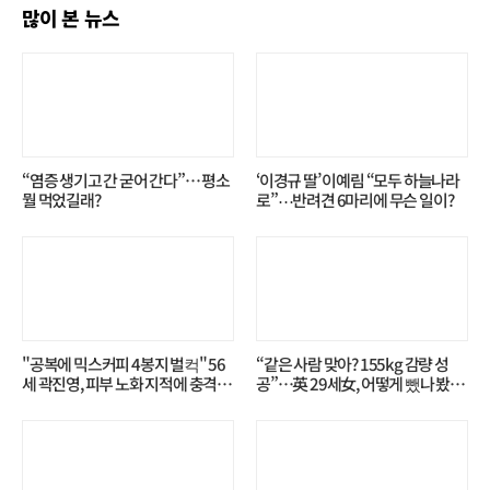
많이 본 뉴스
“염증 생기고 간 굳어 간다”… 평소
‘이경규 딸’ 이예림 “모두 하늘나라
뭘 먹었길래?
로”⋯반려견 6마리에 무슨 일이?
"공복에 믹스커피 4봉지 벌컥" 56
“같은 사람 맞아? 155kg 감량 성
세 곽진영, 피부 노화 지적에 충격…
공”…英 29세女, 어떻게 뺐나 봤더
무슨 일?
니?