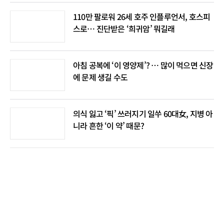
110만 팔로워 26세 호주 인플루언서, 호스피
스로… 진단받은 ‘희귀암’ 뭐길래
아침 공복에 ‘이 영양제’? … 많이 먹으면 신장
에 문제 생길 수도
의식 잃고 ‘픽’ 쓰러지기 일쑤 60대女, 지병 아
니라 흔한 ‘이 약’ 때문?