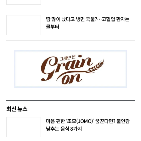
음모론"
땀 많이 났다고 냉면 국물?…고혈압 환자는
물부터
최신 뉴스
마음 편한 ‘조모(JOMO)’ 꿈꾼다면? 불안감
낮추는 음식 8가지