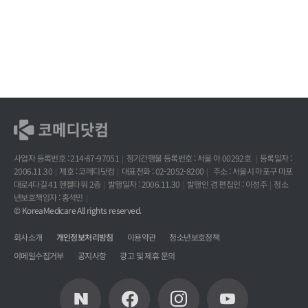
사업자 등록번호 : 214-87-97051
정기간행물 등록번호 : 서울 아 00292호
등록일자 :
2006.11.30
제호 : 코메디닷컴
대표전화 : 02-2052-8200
주소 : 서울시 마포구 마포
대로4다길 41 헨켈타워 2층
발행일자 : 2006.11.30
발행인 겸 편집인 : 이성주
청소
년보호책임자 : 홍석민
© KoreaMedicare All rights reserved.
회사소개
개인정보처리방침
이용약관
청소년보호정책
이메일수집거부
공지사항
광고 및 제휴 문의