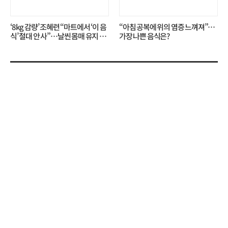
‘8kg 감량’ 조혜련 “마트에서 ‘이 음
“아침 공복에 위의 염증 느껴져”…
식’ 절대 안 사”…날씬 몸매 유지 비
가장 나쁜 음식은?
결?