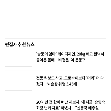
편집자 추천 뉴스
‘쌍둥이 엄마’ 레이디제인, 20kg 빼고 완벽히
돌아온 몸매…비결은 ‘이 운동’?
전동 킥보드 사고, 오토바이보다 '머리' 더 다
쳤다…뇌손상 위험 3.45배
20여 년 전 한미 떠난 제보자, 왜 지금 '송영숙
회장 법카 자료' 꺼냈나…"신동국 배후설은