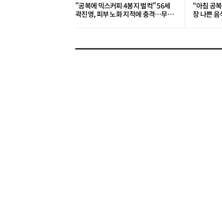
"공복에 믹스커피 4봉지 벌컥" 56세
“아침 공복
곽진영, 피부 노화 지적에 충격…무슨
장 나쁜 음
일?