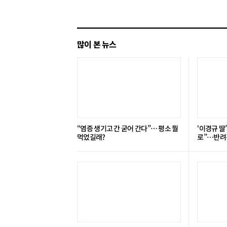
기
많이 본 뉴스
“염증 생기고 간 굳어 간다”… 평소 뭘
‘이경규 딸
먹었길래?
로”⋯반려견