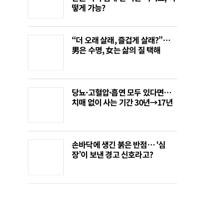
떻게 가능?
“더 오래 살래, 즐겁게 살래?”…
男은 수명, 女는 삶의 질 택해
당뇨·고혈압·흡연 모두 있다면…
치매 없이 사는 기간 30년→17년
손바닥에 생긴 붉은 반점… ‘심
장’이 보낸 경고 신호라고?