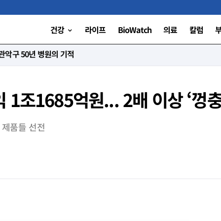
건강
라이프
BioWatch
의료
칼럼
니다”
조1685억원... 2배 이상 ‘껑충
시 제품들 선전