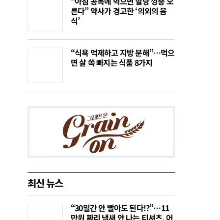
“아침 공복에 먹으면 혈당 껑충 오
른다” 약사가 경고한 ‘의외의 음
식’
“식욕 억제하고 지방 분해”…먹으
면 살 쏙 빠지는 식품 8가지
최신 뉴스
“30일간 안 빨아도 된다!?”…11
만원 짜리 냄새 안 나는 티셔츠, 어