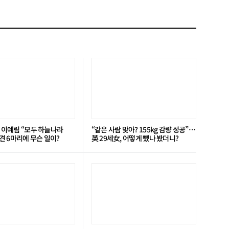
’ 이예림 “모두 하늘나라
“같은 사람 맞아? 155kg 감량 성공”…
 6마리에 무슨 일이?
英 29세女, 어떻게 뺐나 봤더니?