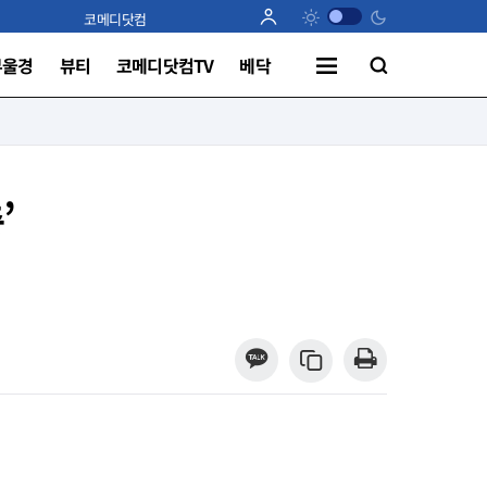
코메디닷컴
부울경
뷰티
코메디닷컴TV
베닥
’