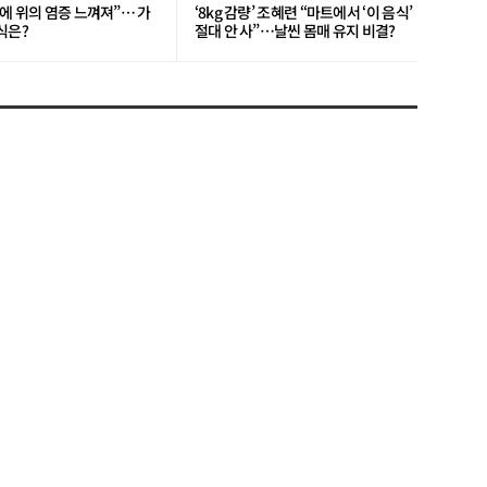
에 위의 염증 느껴져”… 가
‘8kg 감량’ 조혜련 “마트에서 ‘이 음식’
식은?
절대 안 사”…날씬 몸매 유지 비결?