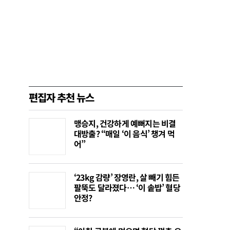
편집자 추천 뉴스
맹승지, 건강하게 예뻐지는 비결
대방출? “매일 ‘이 음식’ 챙겨 먹
어”
‘23kg 감량’ 장영란, 살 빼기 힘든
팔뚝도 달라졌다… ‘이 솥밥’ 혈당
안정?