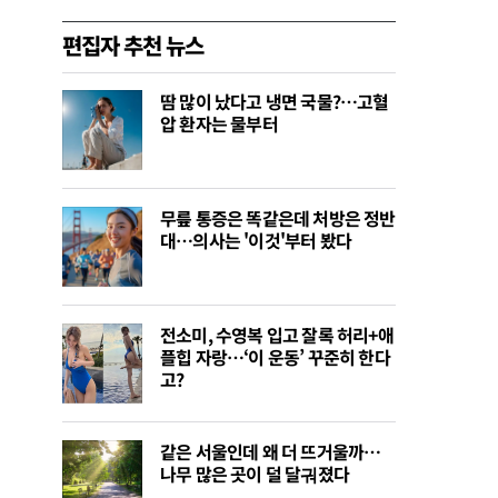
편집자 추천 뉴스
땀 많이 났다고 냉면 국물?…고혈
압 환자는 물부터
무릎 통증은 똑같은데 처방은 정반
대…의사는 '이것'부터 봤다
전소미, 수영복 입고 잘록 허리+애
플힙 자랑…‘이 운동’ 꾸준히 한다
고?
같은 서울인데 왜 더 뜨거울까…
나무 많은 곳이 덜 달궈졌다