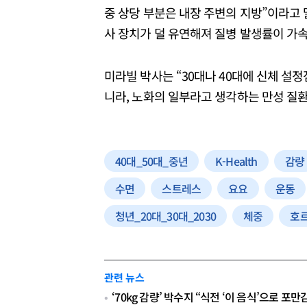
중 상당 부분은 내장 주변의 지방”이라고
사 장치가 덜 유연해져 질병 발생률이 가속
미라빌 박사는 “30대나 40대에 신체 설
니라, 노화의 일부라고 생각하는 만성 질환
40대_50대_중년
K-Health
감량
수면
스트레스
요요
운동
청년_20대_30대_2030
체중
호
관련 뉴스
‘70kg 감량’ 박수지 “식전 ‘이 음식’으로 포