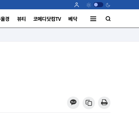
부울경
뷰티
코메디닷컴TV
베닥