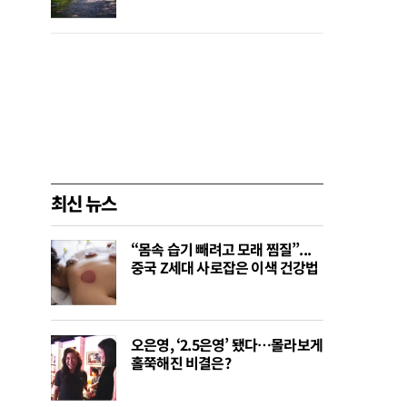
최신 뉴스
“몸속 습기 빼려고 모래 찜질”...
중국 Z세대 사로잡은 이색 건강법
오은영, ‘2.5은영’ 됐다…몰라보게
홀쭉해진 비결은?