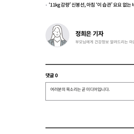
‘11kg 감량’ 신봉선, 아침 ‘이 습관’ 요요 없
정희은 기자
부모님에게 건강정보 알려드리는 마
댓글
0
댓
글
쓰
기