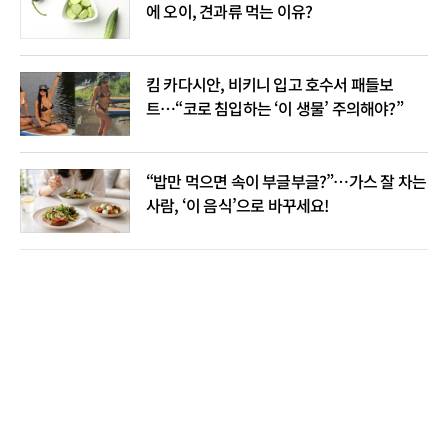
에 오이, 견과류 먹는 이유?
킴 카다시안, 비키니 입고 호수서 패들보
트…“코로 침입하는 ‘이 생물’ 주의해야?”
“밥만 먹으면 속이 부글부글?”…가스 잘 차는
사람, ‘이 음식’으로 바꾸세요!