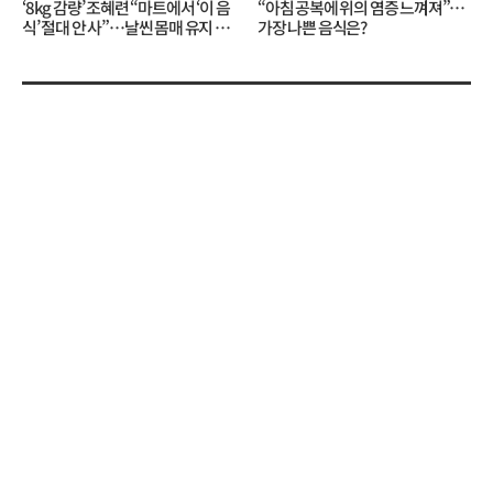
‘8kg 감량’ 조혜련 “마트에서 ‘이 음
“아침 공복에 위의 염증 느껴져”…
식’ 절대 안 사”…날씬 몸매 유지 비
가장 나쁜 음식은?
결?