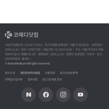
사업자 등록번호 : 214-87-97051
정기간행물 등록번호 : 서울 아 00292호
등록일자 :
2006.11.30
제호 : 코메디닷컴
대표전화 : 02-2052-8200
주소 : 서울시 마포구 마포
대로4다길 41 헨켈타워 2층
발행일자 : 2006.11.30
발행인 겸 편집인 : 이성주
청소
년보호책임자 : 홍석민
© KoreaMedicare All rights reserved.
회사소개
개인정보처리방침
이용약관
청소년보호정책
이메일수집거부
공지사항
광고 및 제휴 문의