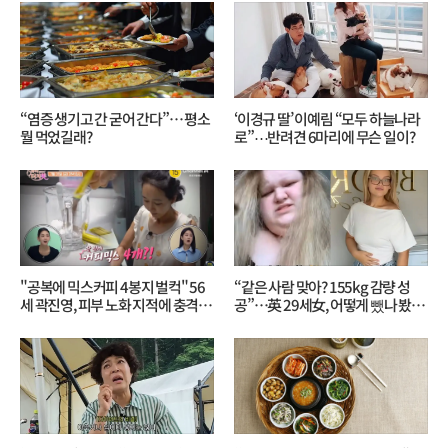
“염증 생기고 간 굳어 간다”… 평소
‘이경규 딸’ 이예림 “모두 하늘나라
뭘 먹었길래?
로”⋯반려견 6마리에 무슨 일이?
"공복에 믹스커피 4봉지 벌컥" 56
“같은 사람 맞아? 155kg 감량 성
세 곽진영, 피부 노화 지적에 충격…
공”…英 29세女, 어떻게 뺐나 봤더
무슨 일?
니?