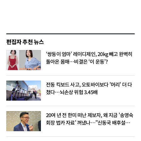
편집자 추천 뉴스
‘쌍둥이 엄마’ 레이디제인, 20kg 빼고 완벽히
돌아온 몸매…비결은 ‘이 운동’?
전동 킥보드 사고, 오토바이보다 '머리' 더 다
쳤다…뇌손상 위험 3.45배
20여 년 전 한미 떠난 제보자, 왜 지금 '송영숙
회장 법카 자료' 꺼냈나…"신동국 배후설은
음모론"