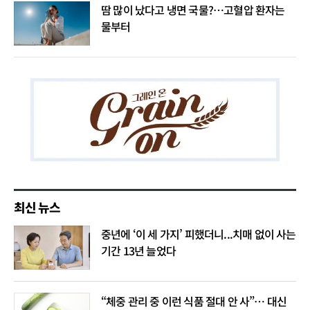
땀 많이 났다고 냉면 국물?…고혈압 환자는
물부터
최신 뉴스
중년에 ‘이 세 가지’ 피했더니...치매 없이 사는
기간 13년 늘었다
“체중 관리 중 이런 식품 절대 안 사”… 대신