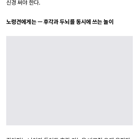
신경 써야 한다.
노령견에게는 —
후각과
두뇌를
동시에
쓰는
놀이