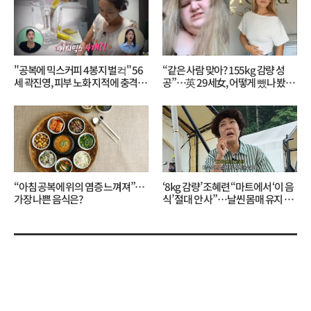
"공복에 믹스커피 4봉지 벌컥" 56
“같은 사람 맞아? 155kg 감량 성
세 곽진영, 피부 노화 지적에 충격…
공”…英 29세女, 어떻게 뺐나 봤더
무슨 일?
니?
“아침 공복에 위의 염증 느껴져”…
‘8kg 감량’ 조혜련 “마트에서 ‘이 음
가장 나쁜 음식은?
식’ 절대 안 사”…날씬 몸매 유지 비
결?