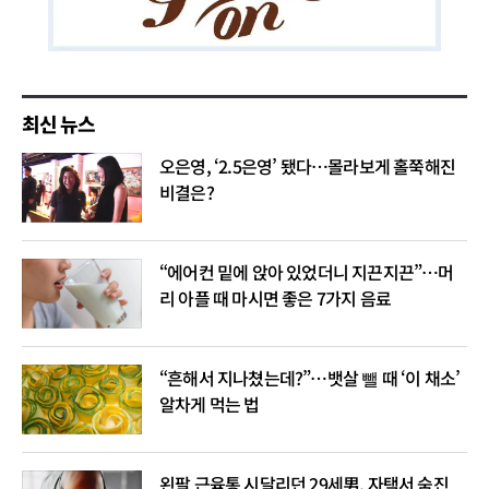
최신 뉴스
오은영, ‘2.5은영’ 됐다…몰라보게 홀쭉해진
비결은?
“에어컨 밑에 앉아 있었더니 지끈지끈”…머
리 아플 때 마시면 좋은 7가지 음료
“흔해서 지나쳤는데?”…뱃살 뺄 때 ‘이 채소’
알차게 먹는 법
왼팔 근육통 시달리던 29세男, 자택서 숨진