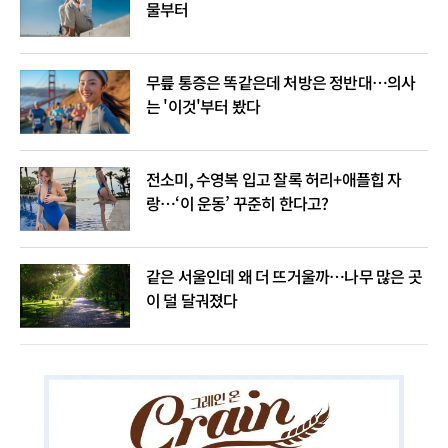
물부터
무릎 통증은 똑같은데 처방은 정반대…의사
는 '이것'부터 봤다
전소미, 수영복 입고 잘록 허리+애플힙 자
랑…‘이 운동’ 꾸준히 한다고?
같은 서울인데 왜 더 뜨거울까…나무 많은 곳
이 덜 달궈졌다