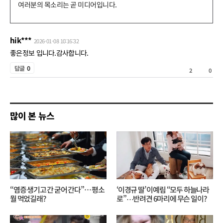
댓
글
쓰
hik***
2026-01-08 10:16:32
기
좋은정보 입니다.감사합니다.
공
답글
0
2
0
감
비
공
많이 본 뉴스
감
“염증 생기고 간 굳어 간다”… 평소
‘이경규 딸’ 이예림 “모두 하늘나라
뭘 먹었길래?
로”⋯반려견 6마리에 무슨 일이?