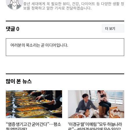
중년 세대에게 꼭 필요한 뷰티, 건강, 다이어트 등 다양한 생활 정
보를 정확하고 알찬 기사로 전달하겠습니다.
댓글
0
더 보기
댓
글
쓰
기
많이 본 뉴스
“염증 생기고 간 굳어 간다”… 평소
‘이경규 딸’ 이예림 “모두 하늘나라
뭘 먹었길래?
로”⋯반려견 6마리에 무슨 일이?