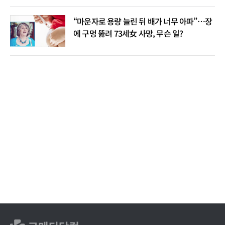
“마운자로 용량 늘린 뒤 배가 너무 아파”…장
에 구멍 뚫려 73세女 사망, 무슨 일?