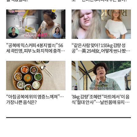
"공복에 믹스커피 4봉지 벌컥" 56
“같은 사람 맞아? 155kg 감량 성
세 곽진영, 피부 노화 지적에 충격…
공”…英 29세女, 어떻게 뺐나 봤더
무슨 일?
니?
“아침 공복에 위의 염증 느껴져”…
‘8kg 감량’ 조혜련 “마트에서 ‘이 음
가장 나쁜 음식은?
식’ 절대 안 사”…날씬 몸매 유지 비
결?