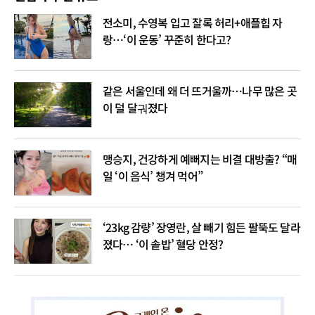
전소미, 수영복 입고 잘록 허리+애플힙 자
랑…‘이 운동’ 꾸준히 한다고?
같은 서울인데 왜 더 뜨거울까…나무 많은 곳
이 덜 달궈졌다
맹승지, 건강하게 예뻐지는 비결 대방출? “매
일 ‘이 음식’ 챙겨 먹어”
‘23kg 감량’ 장영란, 살 빼기 힘든 팔뚝도 달라
졌다… ‘이 솥밥’ 혈당 안정?