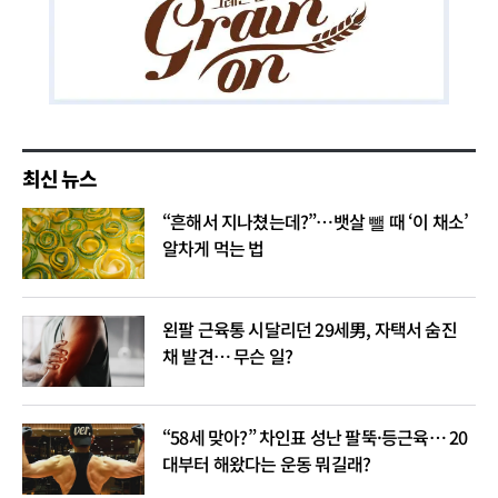
최신 뉴스
“흔해서 지나쳤는데?”…뱃살 뺄 때 ‘이 채소’
알차게 먹는 법
왼팔 근육통 시달리던 29세男, 자택서 숨진
채 발견… 무슨 일?
“58세 맞아?” 차인표 성난 팔뚝·등근육… 20
대부터 해왔다는 운동 뭐길래?