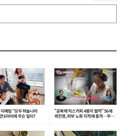
’ 이예림 “모두 하늘나라
"공복에 믹스커피 4봉지 벌컥" 56세
 6마리에 무슨 일이?
곽진영, 피부 노화 지적에 충격…무슨
일?