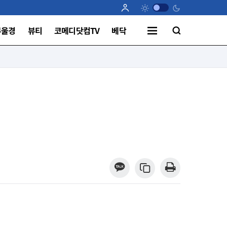
부울경
뷰티
코메디닷컴TV
베닥