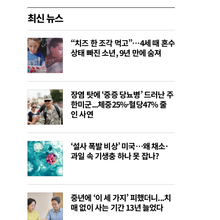
최신 뉴스
“치즈 한 조각 먹고”…4세 때 혼수
상태 빠진 소년, 9년 만에 숨져
장염 탓에 ‘중증 당뇨병’ 드러난 주
한미군...체중25%·혈당47% 줄
인 사연
‘설사 폭발 비상’ 미국…왜 채소·
과일 속 기생충 하나 못 잡나?
중년에 ‘이 세 가지’ 피했더니...치
매 없이 사는 기간 13년 늘었다