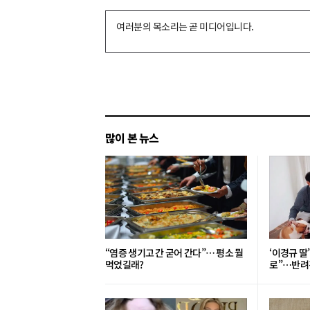
댓
글
쓰
기
많이 본 뉴스
“염증 생기고 간 굳어 간다”… 평소 뭘
‘이경규 딸
먹었길래?
로”⋯반려견