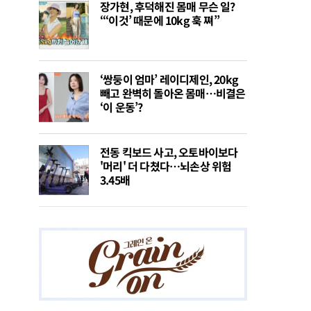
장가현, 후덕해진 몸매 무슨 일?
“‘이것’ 때문에 10kg 훅 쪄”
‘쌍둥이 엄마’ 레이디제인, 20kg
빼고 완벽히 돌아온 몸매…비결은
‘이 운동’?
전동 킥보드 사고, 오토바이보다
'머리' 더 다쳤다…뇌손상 위험
3.45배