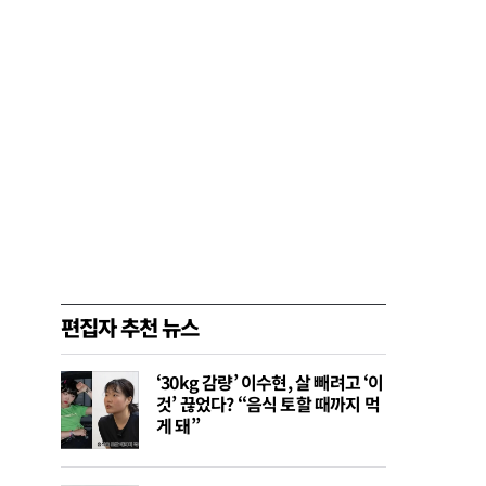
편집자 추천 뉴스
‘30kg 감량’ 이수현, 살 빼려고 ‘이
것’ 끊었다? “음식 토할 때까지 먹
게 돼”