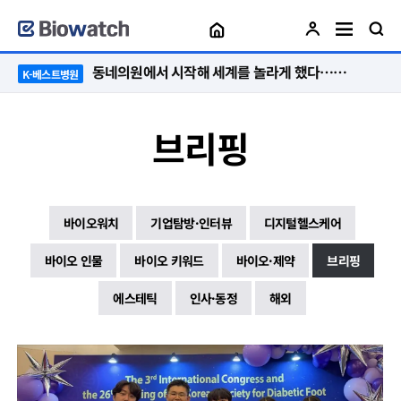
동네의원에서 시작해 세계를 놀라게 했다…관악구 50년 병원의 기적
K-베스트병원
브리핑
바이오워치
기업탐방·인터뷰
디지털헬스케어
바이오 인물
바이오 키워드
바이오·제약
브리핑
에스테틱
인사·동정
해외