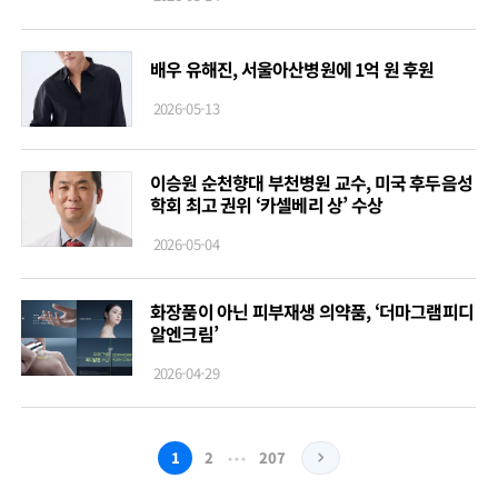
배우 유해진, 서울아산병원에 1억 원 후원
2026-05-13
이승원 순천향대 부천병원 교수, 미국 후두음성
학회 최고 권위 ‘카셀베리 상’ 수상
2026-05-04
화장품이 아닌 피부재생 의약품, ‘더마그램피디
알엔크림’
2026-04-29
…
1
2
207