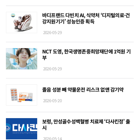
바디프랜드 다빈치 AI, 식약처 ‘디지털의료·건
강지원기기’ 성능인증 획득
2026-05-29
NCT 도영, 한국생명존중희망재단에 1억원 기
부
2026-05-29
졸음 성분 빼 약물운전 리스크 없앤 감기약
2026-05-20
보령, 만성골수성백혈병 치료제 ‘다사킨정’ 출
시
2026-05-14