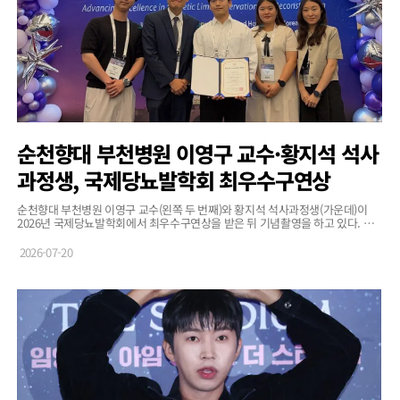
순천향대 부천병원 이영구 교수·황지석 석사
과정생, 국제당뇨발학회 최우수구연상
순천향대 부천병원 이영구 교수(왼쪽 두 번째)와 황지석 석사과정생(가운데)이
2026년 국제당뇨발학회에서 최우수구연상을 받은 뒤 기념촬영을 하고 있다. 사
진=순천향대 부천병원 순천향대 부천병원 정형외과 재생의학연구소 이영구 교수
와 황지석 석사과정생이 7월 3~4일 열린 ‘2026년…
2026-07-20