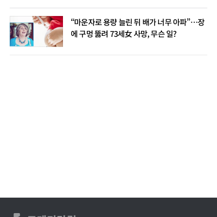
“마운자로 용량 늘린 뒤 배가 너무 아파”…장
에 구멍 뚫려 73세女 사망, 무슨 일?