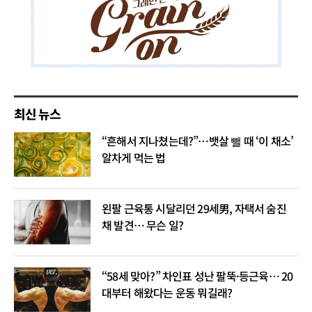
최신 뉴스
“흔해서 지나쳤는데?”…뱃살 뺄 때 ‘이 채소’
알차게 먹는 법
왼팔 근육통 시달리던 29세男, 자택서 숨진
채 발견… 무슨 일?
“58세 맞아?” 차인표 성난 팔뚝·등근육… 20
대부터 해왔다는 운동 뭐길래?