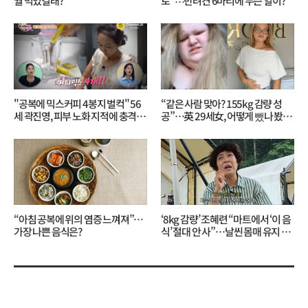
뭘 먹었길래?
로”⋯반려견 6마리에 무슨 일이?
"공복에 믹스커피 4봉지 벌컥" 56
“같은 사람 맞아? 155kg 감량 성
세 곽진영, 피부 노화 지적에 충격…
공”…英 29세女, 어떻게 뺐나 봤더
무슨 일?
니?
“아침 공복에 위의 염증 느껴져”…
‘8kg 감량’ 조혜련 “마트에서 ‘이 음
가장 나쁜 음식은?
식’ 절대 안 사”…날씬 몸매 유지 비
결?