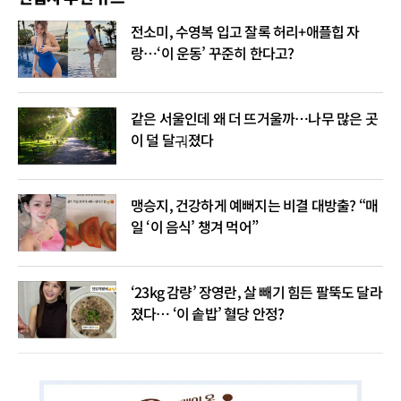
전소미, 수영복 입고 잘록 허리+애플힙 자
랑…‘이 운동’ 꾸준히 한다고?
같은 서울인데 왜 더 뜨거울까…나무 많은 곳
이 덜 달궈졌다
맹승지, 건강하게 예뻐지는 비결 대방출? “매
일 ‘이 음식’ 챙겨 먹어”
‘23kg 감량’ 장영란, 살 빼기 힘든 팔뚝도 달라
졌다… ‘이 솥밥’ 혈당 안정?