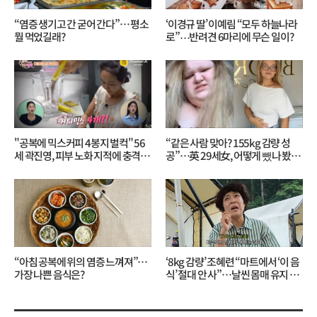
“염증 생기고 간 굳어 간다”… 평소
‘이경규 딸’ 이예림 “모두 하늘나라
뭘 먹었길래?
로”⋯반려견 6마리에 무슨 일이?
"공복에 믹스커피 4봉지 벌컥" 56
“같은 사람 맞아? 155kg 감량 성
세 곽진영, 피부 노화 지적에 충격…
공”…英 29세女, 어떻게 뺐나 봤더
무슨 일?
니?
“아침 공복에 위의 염증 느껴져”…
‘8kg 감량’ 조혜련 “마트에서 ‘이 음
가장 나쁜 음식은?
식’ 절대 안 사”…날씬 몸매 유지 비
결?