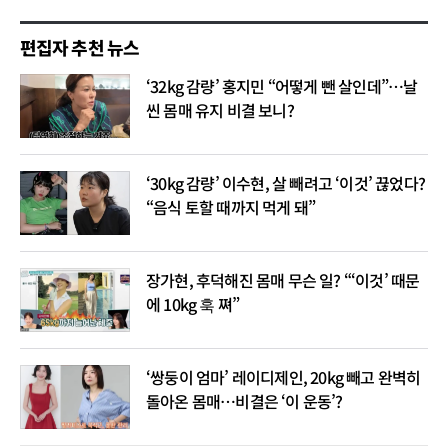
편집자 추천 뉴스
‘32kg 감량’ 홍지민 “어떻게 뺀 살인데”…날
씬 몸매 유지 비결 보니?
‘30kg 감량’ 이수현, 살 빼려고 ‘이것’ 끊었다?
“음식 토할 때까지 먹게 돼”
장가현, 후덕해진 몸매 무슨 일? “‘이것’ 때문
에 10kg 훅 쪄”
‘쌍둥이 엄마’ 레이디제인, 20kg 빼고 완벽히
돌아온 몸매…비결은 ‘이 운동’?