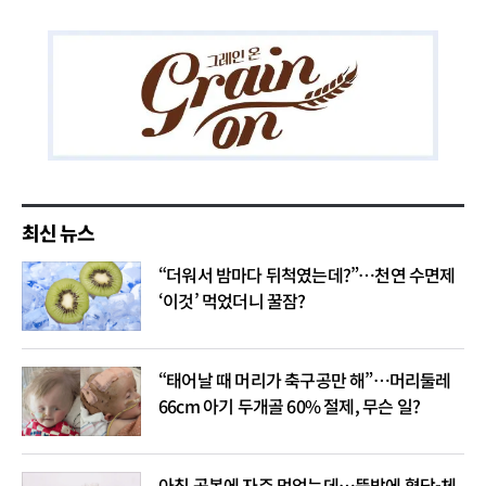
최신 뉴스
“더워서 밤마다 뒤척였는데?”…천연 수면제
‘이것’ 먹었더니 꿀잠?
“태어날 때 머리가 축구공만 해”…머리둘레
66cm 아기 두개골 60% 절제, 무슨 일?
아침 공복에 자주 먹었는데…뜻밖에 혈당-체