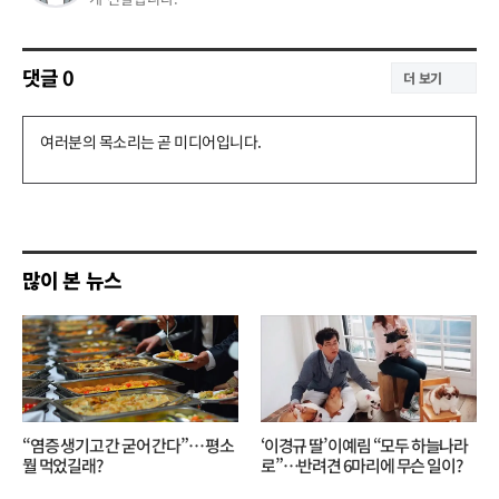
댓글
0
더 보기
댓
글
쓰
기
많이 본 뉴스
“염증 생기고 간 굳어 간다”… 평소
‘이경규 딸’ 이예림 “모두 하늘나라
뭘 먹었길래?
로”⋯반려견 6마리에 무슨 일이?