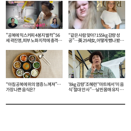
"공복에 믹스커피 4봉지 벌컥" 56
“같은 사람 맞아? 155kg 감량 성
세 곽진영, 피부 노화 지적에 충격…
공”…英 29세女, 어떻게 뺐나 봤더
무슨 일?
니?
“아침 공복에 위의 염증 느껴져”…
‘8kg 감량’ 조혜련 “마트에서 ‘이 음
가장 나쁜 음식은?
식’ 절대 안 사”…날씬 몸매 유지 비
결?