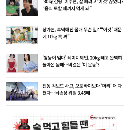
‘30kg 감량’ 이수현, 살 빼려고 ‘이것’ 끊었다?
“음식 토할 때까지 먹게 돼”
장가현, 후덕해진 몸매 무슨 일? “‘이것’ 때문
에 10kg 훅 쪄”
‘쌍둥이 엄마’ 레이디제인, 20kg 빼고 완벽히
돌아온 몸매…비결은 ‘이 운동’?
전동 킥보드 사고, 오토바이보다 '머리' 더 다
쳤다…뇌손상 위험 3.45배