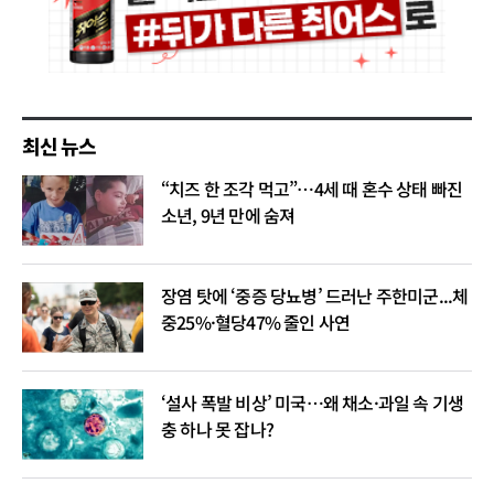
최신 뉴스
“치즈 한 조각 먹고”…4세 때 혼수 상태 빠진
소년, 9년 만에 숨져
장염 탓에 ‘중증 당뇨병’ 드러난 주한미군...체
중25%·혈당47% 줄인 사연
‘설사 폭발 비상’ 미국…왜 채소·과일 속 기생
충 하나 못 잡나?