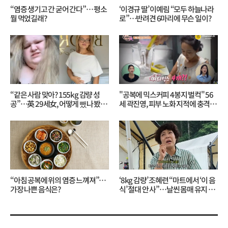
“염증 생기고 간 굳어 간다”… 평소
‘이경규 딸’ 이예림 “모두 하늘나라
뭘 먹었길래?
로”⋯반려견 6마리에 무슨 일이?
“같은 사람 맞아? 155kg 감량 성
"공복에 믹스커피 4봉지 벌컥" 56
공”…英 29세女, 어떻게 뺐나 봤더
세 곽진영, 피부 노화 지적에 충격…
니?
무슨 일?
“아침 공복에 위의 염증 느껴져”…
‘8kg 감량’ 조혜련 “마트에서 ‘이 음
가장 나쁜 음식은?
식’ 절대 안 사”…날씬 몸매 유지 비
결?