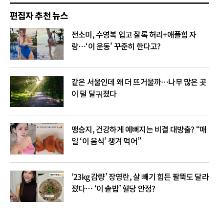
편집자 추천 뉴스
전소미, 수영복 입고 잘록 허리+애플힙 자
랑…‘이 운동’ 꾸준히 한다고?
같은 서울인데 왜 더 뜨거울까…나무 많은 곳
이 덜 달궈졌다
맹승지, 건강하게 예뻐지는 비결 대방출? “매
일 ‘이 음식’ 챙겨 먹어”
‘23kg 감량’ 장영란, 살 빼기 힘든 팔뚝도 달라
졌다… ‘이 솥밥’ 혈당 안정?