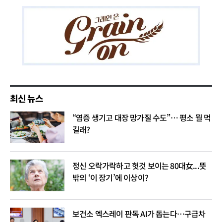
최신 뉴스
“염증 생기고 대장 망가질 수도”… 평소 뭘 먹
길래?
정신 오락가락하고 헛것 보이는 80대女...뜻
밖의 ‘이 장기’에 이상이?
보건소 엑스레이 판독 AI가 돕는다…구급차