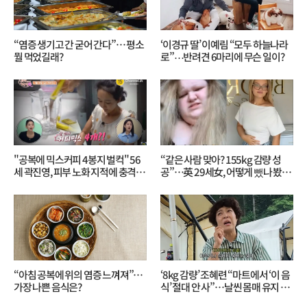
“염증 생기고 간 굳어 간다”… 평소
‘이경규 딸’ 이예림 “모두 하늘나라
뭘 먹었길래?
로”⋯반려견 6마리에 무슨 일이?
"공복에 믹스커피 4봉지 벌컥" 56
“같은 사람 맞아? 155kg 감량 성
세 곽진영, 피부 노화 지적에 충격…
공”…英 29세女, 어떻게 뺐나 봤더
무슨 일?
니?
“아침 공복에 위의 염증 느껴져”…
‘8kg 감량’ 조혜련 “마트에서 ‘이 음
가장 나쁜 음식은?
식’ 절대 안 사”…날씬 몸매 유지 비
결?