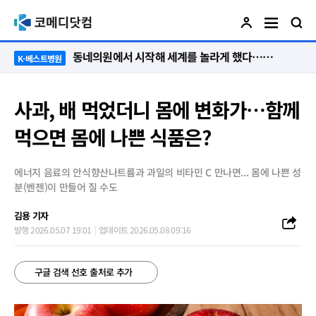
“절대 먼저 말하지 않아요. 대신 먼저 듣습니다”
K-베스트병원
사과, 배 먹었더니 몸에 변화가…함께
먹으면 몸에 나쁜 식품은?
에너지 음료의 안식향산나트륨과 과일의 비타민 C 만나면... 몸에 나쁜 성
분(벤젠)이 만들어 질 수도
김용 기자
발행 2026.05.07 19:01
업데이트 2026.05.08 09:16
구글 검색 선호 출처로 추가