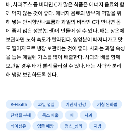
배, 사과주스 등 비타민 C가 많은 식품은 에너지 음료와 함
께 먹지 않는 것이 좋다. 에너지 음료의 방부제 역할을 위
해 넣는 안식향산나트륨과 과일의 비타민 C가 만나면 몸
에 좋지 않은 성분(벤젠)이 만들어 질 수 있다. 배는 상온에
보관하면 노화 속도가 빨라진다. 영양분이 빠져나가고 맛
도 떨어지므로 냉장 보관하는 것이 좋다. 사과는 과일 숙성
을 돕는 에틸렌 가스를 많이 배출한다. 사과와 배를 함께
보관할 경우 배가 빨리 물러질 수 있다. 배는 사과와 분리
해 냉장 보관하도록 한다.
K-Health
과일 껍질
기관지 건강
기침 완화법
단백질 분해
독소 배출
배
사과
식이섬유
염증 예방
정신_심리
지방