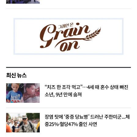
최신 뉴스
“치즈 한 조각 먹고”…4세 때 혼수 상태 빠진
소년, 9년 만에 숨져
장염 탓에 ‘중증 당뇨병’ 드러난 주한미군...체
중25%·혈당47% 줄인 사연