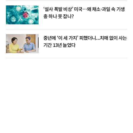
‘설사 폭발 비상’ 미국…왜 채소·과일 속 기생
충 하나 못 잡나?
중년에 ‘이 세 가지’ 피했더니...치매 없이 사는
기간 13년 늘었다