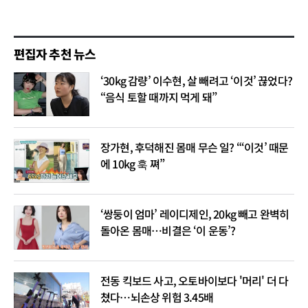
편집자 추천 뉴스
‘30kg 감량’ 이수현, 살 빼려고 ‘이것’ 끊었다?
“음식 토할 때까지 먹게 돼”
장가현, 후덕해진 몸매 무슨 일? “‘이것’ 때문
에 10kg 훅 쪄”
‘쌍둥이 엄마’ 레이디제인, 20kg 빼고 완벽히
돌아온 몸매…비결은 ‘이 운동’?
전동 킥보드 사고, 오토바이보다 '머리' 더 다
쳤다…뇌손상 위험 3.45배